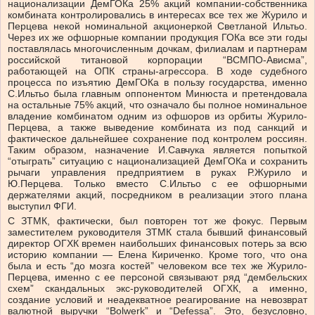
национализации ДемГОКа 25% акций компании-собственника
комбината контролировались в интересах все тех же Журило и
Перцева некой номинальной акционеркой Светланой Ильтьо.
Через их же офшорные компании продукция ГОКа все эти годы
поставлялась многочисленным дочкам, филиалам и партнерам
российской титановой корпорации “ВСМПО-Ависма”,
работающей на ОПК страны-агрессора. В ходе судебного
процесса по изъятию ДемГОКа в пользу государства, именно
С.Ильтьо была главным оппонентом Минюста и претендовала
на остальные 75% акций, что означало бы полное номинальное
владение комбинатом одним из офшоров из орбиты Журило-
Перцева, а также выведение комбината из под санкций и
фактическое дальнейшее сохранение под контролем россиян.
Таким образом, назначение И.Савчука является попыткой
“отыграть” ситуацию с национализацией ДемГОКа и сохранить
рычаги управления предприятием в руках Р.Журило и
Ю.Перцева. Только вместо С.Ильтьо с ее офшорными
держателями акций, посредником в реализации этого плана
выступил ФГИ.
С ЗТМК, фактически, был повторен тот же фокус. Первым
заместителем руководителя ЗТМК стала бывший финансовый
директор ОГХК времен наибольших финансовых потерь за всю
историю компании — Елена Кириченко. Кроме того, что она
была и есть “до мозга костей” человеком все тех же Журило-
Перцева, именно с ее персоной связывают ряд “дембельских
схем” скандальных экс-руководителей ОГХК, а именно,
создание условий и неадекватное реагирование на невозврат
валютной выручки “Bolwerk” и “Defessa”. Это, безусловно,