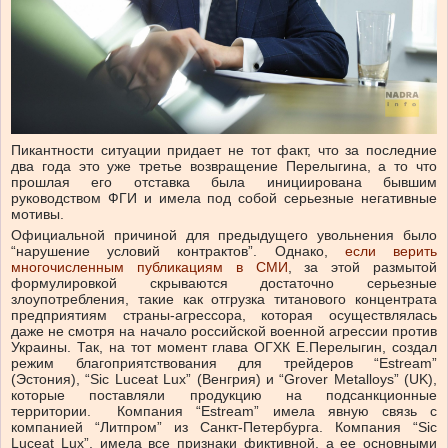
Пикантности ситуации придает не тот факт, что за последние
два года это уже третье возвращение Перелыгина, а то что
прошлая его отставка была инициирована бывшим
руководством ФГИ и имела под собой серьезные негативные
мотивы.
Официальной причиной для предыдущего увольнения было
“нарушение условий контрактов”. Однако,
если верить
многочисленным публикациям в СМИ
, за этой размытой
формулировкой скрываются достаточно серьезные
злоупотребления, такие как отгрузка титанового концентрата
предприятиям страны-агрессора, которая осуществлялась
даже не смотря на начало российской военной агрессии против
Украины. Так, на тот момент глава ОГХК Е.Перелыгин, создал
режим благоприятствования для трейдеров “Estream”
(Эстония), “Sic Luceat Lux” (Венгрия) и “Grover Metalloys” (UK),
которые поставляли продукцию на подсанкционные
территории. Компания “Estream” имела явную связь с
компанией “Литпром” из Санкт-Петербурга. Компания “Sic
Luceat Lux”, имела все признаки фиктивной, а ее основными