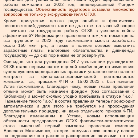
работы компании за 2022 год, инициированный Фондом
госимущества.
Объективность аудиторов оставила множество
вопросов не только у экс-руководителя ОГХК
.
Кроме присутствия целого ряда ошибок и фактических
несоответствий, документ так и не дал ответ на главный вопрос
— считает ли государство работу ОГХК в условиях войны
эффективной? Информацию правления о том, что несмотря на
все трудности в 2022 году госкомпания смогла заработать
около 150 млн грн., а также в полном объеме выплатить
заработные платы, налоговые обязательства и дивиденды
государству — до сих пор никем не опровергнута.
Очевидно, что для руководства ФГИ увольнение руководителя
ОГХК стало первым шагом в целой комбинации по изменению
существующих корпоративных практик и установлению полного
контроля за финансово-экономической деятельностью
компании. Так, приказом ФГИ от 15.02.2023 г. был изменен
Устав госкомпании, благодаря чему, новый глава правления
отныне может быть назначен фондом (без согласования с
Кабмином) и может сколько угодно пребывать в статусе “и.о.”.
Назначение такого “и.о.” в состав правления теперь происходит
автоматически и для этого не требуется ни прохождения
дополнительных процедур, ни даже отдельного приказа ФГИ.
Благодаря изменениям в Уставе, новым исполняющим
обязанности предправления ОГХК фактически-автоматически
стала нынешний первый замглавы правления компании
Ярослава Максименко, которая получила всю полноту власти
на подписание контрактов и распоряжение активами, но при