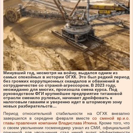
Минувший год, несмотря на войну, выдался одним из
самых спокойных в истории ОГХК. Это был редкий период
без громких коррупционных скандалов и обвинений в
сотрудничестве со страной-агрессором. В 2023 году,
неожиданно для многих, произошла смена курса. Под
руководством ФГИ крупнейшее предприятие титановой
отрасли сменило рулевых, начинает дрейфовать к
налоговым гаваням и уверенно идет в штормовую зону
новых разбирательств…
Период относительной стабильности на ОГХК внезапно
завершился в середине февраля вместе
со сменой вр.и.о.
главы правления компании Владислава Иткина
. Кроме того, что
о своем увольнении госменеджер узнал из СМИ, официальной
причиной для увольнения стал некий аудит эффективности