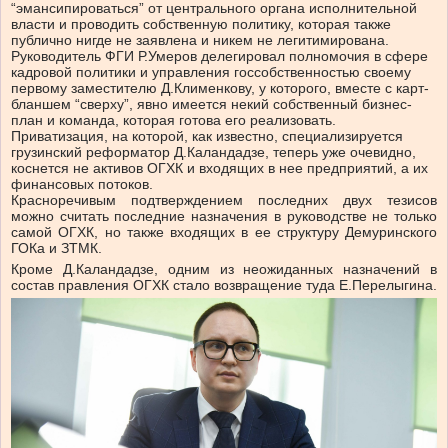
“эмансипироваться” от центрального органа исполнительной
власти и проводить собственную политику, которая также
публично нигде не заявлена и никем не легитимирована.
Руководитель ФГИ Р.Умеров делегировал полномочия в сфере
кадровой политики и управления госсобственностью своему
первому заместителю Д.Клименкову, у которого, вместе с карт-
бланшем “сверху”, явно имеется некий собственный бизнес-
план и команда, которая готова его реализовать.
Приватизация, на которой, как известно, специализируется
грузинский реформатор Д.Каландадзе, теперь уже очевидно,
коснется не активов ОГХК и входящих в нее предприятий, а их
финансовых потоков.
Красноречивым подтверждением последних двух тезисов
можно считать последние назначения в руководстве не только
самой ОГХК, но также входящих в ее структуру Демуринского
ГОКа и ЗТМК.
Кроме Д.Каландадзе, одним из неожиданных назначений в
состав правления ОГХК стало возвращение туда Е.Перелыгина.