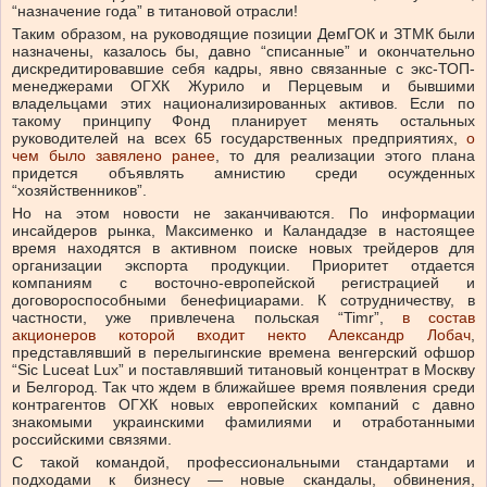
“назначение года” в титановой отрасли!
Таким образом, на руководящие позиции ДемГОК и ЗТМК были
назначены, казалось бы, давно “списанные” и окончательно
дискредитировавшие себя кадры, явно связанные с экс-ТОП-
менеджерами ОГХК Журило и Перцевым и бывшими
владельцами этих национализированных активов. Если по
такому принципу Фонд планирует менять остальных
руководителей на всех 65 государственных предприятиях,
о
чем было завялено ранее
, то для реализации этого плана
придется объявлять амнистию среди осужденных
“хозяйственников”.
Но на этом новости не заканчиваются. По информации
инсайдеров рынка, Максименко и Каландадзе в настоящее
время находятся в активном поиске новых трейдеров для
организации экспорта продукции. Приоритет отдается
компаниям с восточно-европейской регистрацией и
договороспособными бенефициарами. К сотрудничеству, в
частности, уже привлечена польская “Timr”,
в состав
акционеров которой входит некто Александр Лобач
,
представлявший в перелыгинские времена венгерский офшор
“Sic Luceat Lux” и поставлявший титановый концентрат в Москву
и Белгород. Так что ждем в ближайшее время появления среди
контрагентов ОГХК новых европейских компаний с давно
знакомыми украинскими фамилиями и отработанными
российскими связями.
С такой командой, профессиональными стандартами и
подходами к бизнесу — новые скандалы, обвинения,