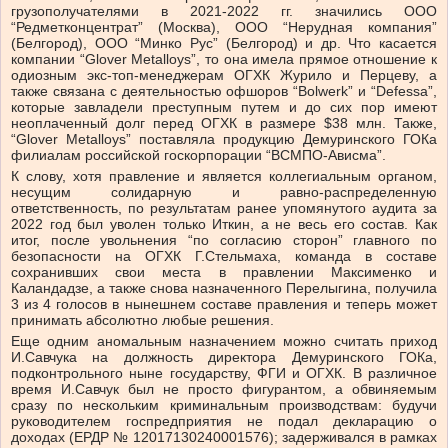
грузополучателями в 2021-2022 гг. значились ООО
“Редметконцентрат” (Москва), ООО “Нерудная компания”
(Белгород), ООО “Минко Рус” (Белгород) и др. Что касается
компании “Glover Metalloys”, то она имела прямое отношение к
одиозным экс-топ-менеджерам ОГХК Журило и Перцеву, а
также связана с деятельностью офшоров “Bolwerk” и “Defessa”,
которые завладели преступным путем и до сих пор имеют
неоплаченный долг перед ОГХК в размере $38 млн. Также,
“Glover Metalloys” поставляла продукцию Демуринского ГОКа
филиалам российской госкорпорации “ВСМПО-Ависма”.
К слову, хотя правление и является коллегиальным органом,
несущим солидарную и равно-распределенную
ответственность, по результатам ранее упомянутого аудита за
2022 год был уволен только Иткин, а не весь его состав. Как
итог, после увольнения “по согласию сторон” главного по
безопасности на ОГХК Г.Стельмаха, команда в составе
сохранивших свои места в правлении Максименко и
Каландадзе, а также снова назначенного Перелыгина, получила
3 из 4 голосов в нынешнем составе правления и теперь может
принимать абсолютно любые решения.
Еще одним аномальным назначением можно считать приход
И.Савчука на должность директора Демуринского ГОКа,
подконтрольного ныне государству, ФГИ и ОГХК. В различное
время И.Савчук был не просто фигурантом, а обвиняемым
сразу по нескольким криминальным производствам: будучи
руководителем госпредприятия не подал декларацию о
доходах (ЕРДР № 12017130240001576); задерживался в рамках