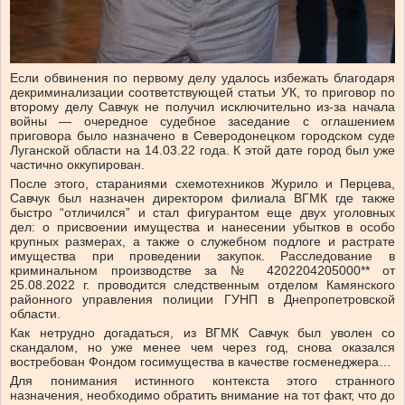
Если обвинения по первому делу удалось избежать благодаря
декриминализации соответствующей статьи УК, то приговор по
второму делу Савчук не получил исключительно из-за начала
войны — очередное судебное заседание с оглашением
приговора было назначено в Северодонецком городском суде
Луганской области на 14.03.22 года. К этой дате город был уже
частично оккупирован.
После этого, стараниями схемотехников Журило и Перцева,
Савчук был назначен директором филиала ВГМК где также
быстро “отличился” и стал фигурантом еще двух уголовных
дел: о присвоении имущества и нанесении убытков в особо
крупных размерах, а также о служебном подлоге и растрате
имущества при проведении закупок. Расследование в
криминальном производстве за № 4202204205000** от
25.08.2022 г. проводится следственным отделом Камянского
районного управления полиции ГУНП в Днепропетровской
области.
Как нетрудно догадаться, из ВГМК Савчук был уволен со
скандалом, но уже менее чем через год, снова оказался
востребован Фондом госимущества в качестве госменеджера…
Для понимания истинного контекста этого странного
назначения, необходимо обратить внимание на тот факт, что до