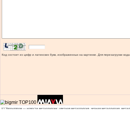
Код состоит из цифр и латинских букв, изображенных на картинке. Для перезагрузки кода
(c) Укррудпром — новости металлургии: цветная металлургия, черная металлургия, мета
При цитировании и использовании материалов ссылка на
www.ukrrudprom.ua
обязательна.
Сделано в miavia estudia.