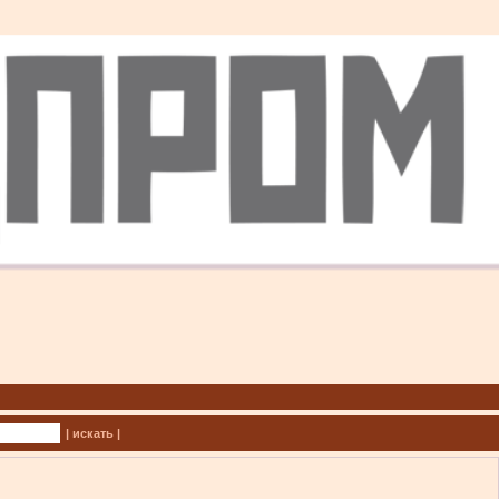
| искать |