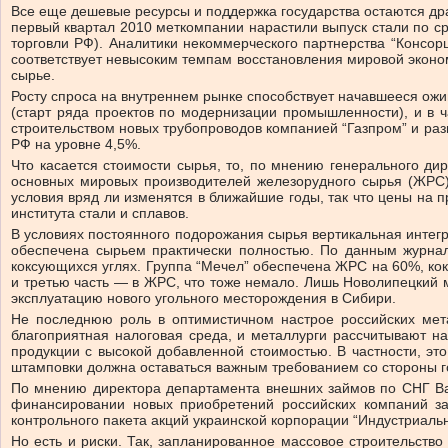
Все еще дешевые ресурсы и поддержка государства остаются дра
первый квартал 2010 меткомпании нарастили выпуск стали по с
торговли РФ). Аналитики некоммерческого партнерства “Консор
соответствует невысоким темпам восстановления мировой эконом
сырье.
Росту спроса на внутреннем рынке способствует начавшееся ож
(старт ряда проектов по модернизации промышленности), и в ч
строительством новых трубопроводов компанией “Газпром” и ра
РФ на уровне 4,5%.
Что касается стоимости сырья, то, по мнению генерального д
основных мировых производителей железорудного сырья (ЖРС)
условия вряд ли изменятся в ближайшие годы, так что цены на 
института стали и сплавов.
В условиях постоянного подорожания сырья вертикальная интег
обеспечена сырьем практически полностью. По данным журнал
коксующихся углях. Группа “Мечел” обеспечена ЖРС на 60%, ко
и третью часть — в ЖРС, что тоже немало. Лишь Новолипецкий м
эксплуатацию нового угольного месторождения в Сибири.
Не последнюю роль в оптимистичном настрое российских мета
благоприятная налоговая среда, и металлурги рассчитывают на
продукции с высокой добавленной стоимостью. В частности, э
штамповки должна оставаться важным требованием со стороны г
По мнению директора департамента внешних займов по СНГ Barc
финансировании новых приобретений российских компаний за
контрольного пакета акций украинской корпорации “Индустриал
Но есть и риски. Так, запланированное массовое строительств