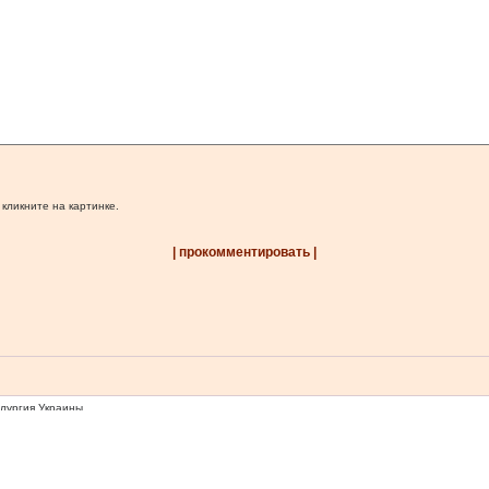
 кликните на картинке.
| прокомментировать |
ллургия Украины
 Перепечатка, копирование или воспроизведение информации, содержащей ссылку на агентс