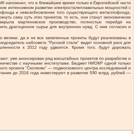
К напомнил, что в ближайшее время только в Европейской части
аком интенсивном развитии электросталеплавильных мощностей с
лофонда и невозобновление того существующего металлофонда,
ть саму суть этих проектов, то есть, они станут экономически
крыла мартеновское производство, полностью перейдя на
нить драгоценное сырье для внутренних нужд. С ним согласен и
о велики, да и не все заявленные проекты будут реализованы в
редседатель набсовета “Русской стали” видит основной риск для
ленности к 2012 году удвоится. Кроме того, будут дорожать
мают: уже анонсирован ряд масштабных проектов по разработке и
удничестве с научными институтами. Бюджет НИОКР одной только
ного проекта “Сколково” — подмосковного центра исследований и
мпании до 2016 года инвестируют в развитие 590 млрд. рублей —