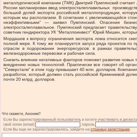
металлургической компании (ТМК) Дмитрий Пумпянский считает 
России запланирован ввод электросталеплавильных производств
большой долей экспорта российской металлопродукции, котор
которым мы располагаем. В сочетании с увеличивающейся стоим
неэффективными” — заявил Пумпянский. Опасения бизнес
электросталеплавильное. Пумпянский предлагает правительству
советник гендиректора УК “Металлоинвест” Юрий Мишин, который
Мордашов к вопросу ограничения экспорта лома относится скеп
полной мере. К тому же планируется запуск ряда проектов по п
отрасли в подорожании энергоресурсов: в рамках правитель
железнодорожные перевозки и рабочая сила.
Снизить влияние негативных факторов поможет развитие новых т
внедрению новых технологий. Практически все говорят об орга
“Северстали” в этом году превышает 40 млн. долларов. Компани
разработок, который должен стать российской Кремниевой долин
почти 20 млрд. долларов.
Что скажете, Аноним?
Если Вы зарегистрированный пользователь и хотите участвовать в дискусс
свой логин (email)
, пароль
Если Вы еще не зарегистрировались, зайдите на
страницу регистрации
.