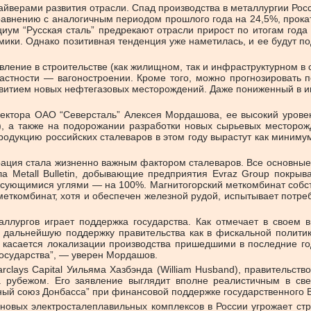
йверами развития отрасли. Спад производства в металлургии Росс
равнению с аналогичным периодом прошлого года на 24,5%, прока
циум “Русская сталь” предрекают отрасли прирост по итогам год
ики. Однако позитивная тенденция уже наметилась, и ее будут п
ивление в строительстве (как жилищном, так и инфраструктурном 
астности — вагоностроении. Кроме того, можно прогнозировать по
звитием новых нефтегазовых месторождений. Даже пониженный в ию
иректора ОАО “Северсталь” Алексея Мордашова, ее высокий урове
, а также на подорожании разработки новых сырьевых месторож
продукцию российских сталеваров в этом году вырастут как миниму
рация стала жизненно важным фактором сталеваров. Все основные 
а Metall Bulletin, добывающие предприятия Evraz Group покр
ксующимися углями — на 100%. Магнитогорский меткомбинат собс
еткомбинат, хотя и обеспечен железной рудой, испытывает потреб
ллургов играет поддержка государства. Как отмечает в своем 
 дальнейшую поддержку правительства как в фискальной политик
то касается локализации производства пришедшими в последние г
осударства”, — уверен Мордашов.
lays Capital Уильяма Хазбэнда (William Husband), правительств
 рубежом. Его заявление выглядит вполне реалистичным в све
ьный союз Донбасса” при финансовой поддержке государственного
о новых электросталеплавильных комплексов в России угрожает с