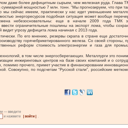
лом даже более дефицитным сырьем, чем железная руда. Глава ТМ
 суммарной мощностью 7 млн. тонн. “Мы прогнозируем, что при т
ую мы сейчас имеем, практически у нас идет уменьшение метал
остью энергоресурсов подобная ситуация может вообще перечеркну
мена небезосновательны: еще в начале 2009 года ТМК за
 ввести ограничительные пошлины на экспорт лома, чтобы сохра
 видит угрозу дефицита лома начиная с 2013 года.
тически. По его мнению, резервы скрапа в стране еще достаточн
роизводству горячебрикетированного железа. Со своей стороны, п
ственных реформ стоимость электроэнергии и газа для промыш
ехнологий, в том числе энергосберегающих. Металлурги это пони
низации инжиринговых центров на базе своих компаний и о сотр
я, помимо прочего, примет участие в финансировании инновацион
ой. Совокупно, по подсчетам “Русской стали”, российские метко
ии — введите
и нажмите
| войти |
.