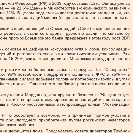
ийской Федерации (РФ) в 2009 году составил 12%. Однако уже за
та — на 21,6% (данные Министерства экономического развития и
а на 11%. В целом подъем ожидается достаточно медленный, что
оддерживать растущий мировой спрос на сталь и высокие цены на
в связи с приближающейся Олимпиадой в Сочи) и машиностроении
требность в стали со стороны трубной отрасли, что связано со
не прогноз Всемироного банка предрекает в этом году рост ВВП
нь основан на дефиците коксующего угля и лома, консолидации
дений в регионах со сложными климатическими условиями. Эти
м на 15-20%, считают специалисты Московского государственного
игроки имеют собственные сырьевые ресурсы. Так, “Северсталь”
ывают 95% потребности предприятий холдинга в ЖРС и 75% — в
твенными силами добывает половину потребности группы в углях
ность в коксе. Однако и эта проблема решится после введения в
выступлении Мордашов, для крупного бизнеса в РФ существует
е, так и в вопросах стимулирования инвестиций и производства
оды в Россию иностранными автопроизводителями. “Локализация
о РФ способствует, а возможно — и принимает прямое участие в
те прошлогоднего приобретения пулом российских инвесторов
 Внешэкономбанка.
тране дефицитом лома. Председатель совета директоров Трубной