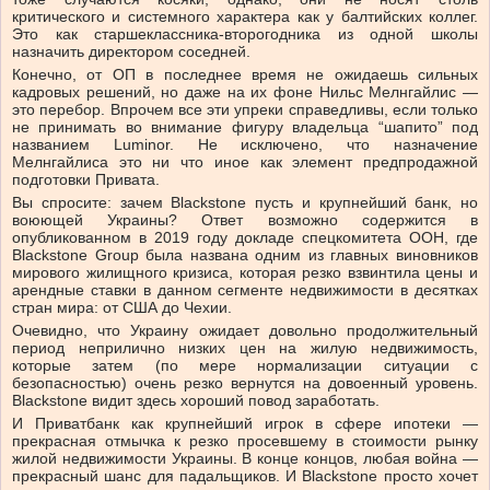
критического и системного характера как у балтийских коллег.
Это как старшеклассника-второгодника из одной школы
назначить директором соседней.
Конечно, от ОП в последнее время не ожидаешь сильных
кадровых решений, но даже на их фоне Нильс Мелнгайлис —
это перебор. Впрочем все эти упреки справедливы, если только
не принимать во внимание фигуру владельца “шапито” под
названием Luminor. Не исключено, что назначение
Мелнгайлиса это ни что иное как элемент предпродажной
подготовки Привата.
Вы спросите: зачем Blackstone пусть и крупнейший банк, но
воюющей Украины? Ответ возможно содержится в
опубликованном в 2019 году докладе спецкомитета ООН, где
Blackstone Group была названа одним из главных виновников
мирового жилищного кризиса, которая резко взвинтила цены и
арендные ставки в данном сегменте недвижимости в десятках
стран мира: от США до Чехии.
Очевидно, что Украину ожидает довольно продолжительный
период неприлично низких цен на жилую недвижимость,
которые затем (по мере нормализации ситуации с
безопасностью) очень резко вернутся на довоенный уровень.
Blackstone видит здесь хороший повод заработать.
И Приватбанк как крупнейший игрок в сфере ипотеки —
прекрасная отмычка к резко просевшему в стоимости рынку
жилой недвижимости Украины. В конце концов, любая война —
прекрасный шанс для падальщиков. И Blackstone просто хочет