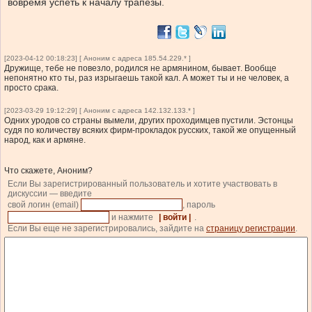
вовремя успеть к началу трапезы.
[2023-04-12 00:18:23] [ Аноним с адреса 185.54.229.* ]
Дружище, тебе не повезло, родился не армянином, бывает. Вообще
непонятно кто ты, раз изрыгаешь такой кал. А может ты и не человек, а
просто срака.
[2023-03-29 19:12:29] [ Аноним с адреса 142.132.133.* ]
Одних уродов со страны вымели, других проходимцев пустили. Эстонцы
судя по количеству всяких фирм-прокладок русских, такой же опущенный
народ, как и армяне.
Что скажете, Аноним?
Если Вы зарегистрированный пользователь и хотите участвовать в
дискуссии — введите
свой логин (email)
, пароль
и нажмите
| войти |
.
Если Вы еще не зарегистрировались, зайдите на
страницу регистрации
.