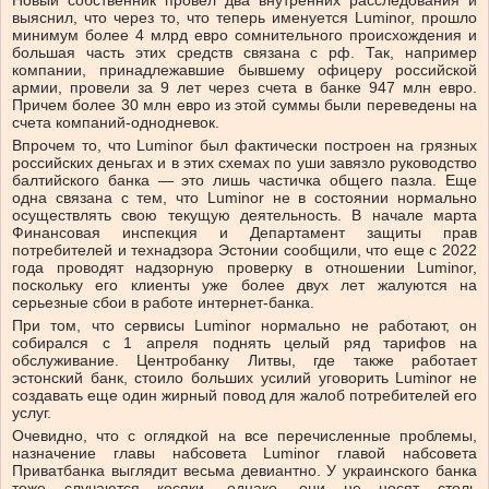
Новый собственник провел два внутренних расследования и
выяснил, что через то, что теперь именуется Luminor, прошло
минимум более 4 млрд евро сомнительного происхождения и
большая часть этих средств связана с рф. Так, например
компании, принадлежавшие бывшему офицеру российской
армии, провели за 9 лет через счета в банке 947 млн евро.
Причем более 30 млн евро из этой суммы были переведены на
счета компаний-однодневок.
Впрочем то, что Luminor был фактически построен на грязных
российских деньгах и в этих схемах по уши завязло руководство
балтийского банка — это лишь частичка общего пазла. Еще
одна связана с тем, что Luminor не в состоянии нормально
осуществлять свою текущую деятельность. В начале марта
Финансовая инспекция и Департамент защиты прав
потребителей и технадзора Эстонии сообщили, что еще с 2022
года проводят надзорную проверку в отношении Luminor,
поскольку его клиенты уже более двух лет жалуются на
серьезные сбои в работе интернет-банка.
При том, что сервисы Luminor нормально не работают, он
собирался с 1 апреля поднять целый ряд тарифов на
обслуживание. Центробанку Литвы, где также работает
эстонский банк, стоило больших усилий уговорить Luminor не
создавать еще один жирный повод для жалоб потребителей его
услуг.
Очевидно, что с оглядкой на все перечисленные проблемы,
назначение главы набсовета Luminor главой набсовета
Приватбанка выглядит весьма девиантно. У украинского банка
тоже случаются косяки, однако, они не носят столь