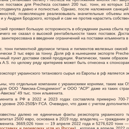
 поставок для Precheza составил 200 тыс. тонн, из которых 12
отодвинута давно и полностью. Однако, после наложения санкций
жностей, позволяющее реализовывать значительные объемы иль
и у Андрея Бродского, который и сам не против нарастить собстве
одский проявил большую осторожность в обсуждении рынка сбыта пр
ичего не сказал о высокой рентабельности таких поставок. Доста
 заинтересована в введении ограничений на поставки ильменита в 
с. тонн пигментной двуокиси титана и пигментов железных окисей
ктически 3 тыс евро за тонну. Доля рф в нынешнем экспорте Prech
чный пункт доставки своей продукции. Фактически, таким образо
a A.S. по целому ряду критериев может быть отнесена к спонсо
 реэкспорт украинского титанового сырья из Европы в рф являетс
ательны, что отдельные компании с украинскими корнями, таки
для ООО “Ависма-Спецремонт” и ООО “АСР” даже из таких стран,
Ависма” 49 тыс. тонн ильменита.
менита в РФ в 2022 и 2023 годах составляла примерно 700-7
уровне 200-250$/т FCA. Очевидно, что даже с учетом дополнител
 известны далеко не единичные факты реэкспорта украинского 
итал 2500 евро, основана в 2019 году, владелец — гражданин рос
менита. 3669,026 тонн — 19 апреля 2022 года и 5276,620 тонн —
оставках и перевозках угля из России
) , которая в апреле 2022 