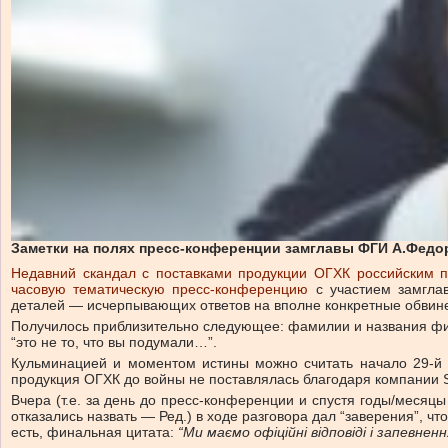
Заметки на полях пресс-конференции замглавы ФГИ А.Федо
Недавний скандал с поставками продукции ОГХК российским 
часовую тематическую пресс-конференцию
с участием замгла
деталей — исчерпывающих ответов на вполне конкретные обвин
Получилось приблизительно следующее: фамилии и названия фи
“это не то, что вы подумали…”.
Кульминацией и моментом истины можно считать начало 29-й м
продукция ОГХК до войны не поставлялась благодаря компании S
Вчера (т.е. за день до пресс-конференции и спустя годы/месяц
отказались назвать — Ред.) в ходе разговора дал “заверения”, ч
есть, финальная цитата:
“Ми маємо офіційні відповіді і запевнен