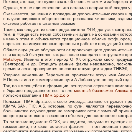
Похоже, это все, что нужно знать об очень жестком и забюрокр
Однако, это не единственное, что оставило неприятный осадок 
Оказывается, решения о проведении дополнительных сверок и пр
в случае широкого общественного резонанса чиновники, задним
система работает в штатном режиме.
Также, как следует из слов представителя ФГИ, допуск к контра
тем, в Фонде есть некий собственный аудит, на основании кото
именно этим и объясняется традиционное обилие оффшоров, п
нарекают на искусственные препоны в работе с продукцией госк
Общее ощущение абсурдности от происходящего дополнительно у
г.г. и который был уволен как раз после скандала с отгрузками
Metalloys
. Именно в этот период ОГХК отгружала свою продукц
(Белгород) и др. Отрицать данные факты невозможно, посколь
времени легко проверяется по соответствующим кодам ТНВЭД.
Упорное нежелание Перелыгина произнести вслух имя Алексан
Е.Перелыгина и коммерческие пути А.Лобача уже не первый год 
Так, по имеющейся информации, венгерская сервисная компания 
в Украине представляет все тот же
местный бизнесмен Алексан
польской компании
TIMR Sp.z.o.o
Польская TIMR Sp.z.o.o, в свою очередь, активно отгружае
KIMYA SAN. TIC. A.S. которые, по сути, являются перевалоч
большинстве случаев даже не заморачиваются с заменой оригин
концентрата от всего ввезенного объема для постоянного конт
То ли топ-менеджмент ОГХК, как водится, получил от турецких 
госкомпании, но факт остается фактом — полноценная провер
сертификата получения груза от указанных потребителей, кото