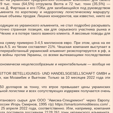
9 тыс. тонн (64,5%) отгрузила Велта и 72 тыс. тонн (35,5%) —
 на Д. Фирташа и его ГОКи, для загибающейся под руководством
менита по короткому и недорогому логистическому маршруту.
нные объемы продаж. Лишних конкурентов, как известно, никто не
одукции из украинского ильменита, не стал подробно раскрывать
точно странная позиция, как для серьезного участника рынка и
Чехию и в потере такого важного клиента. А весомые поводы для
 на сумму примерно 3-4,5 миллионов евро. При этом, цена на ее
eza A.S. из Чехии составляет 21%. Чешская компания выступает в
м переработанный украинский ильменит реэкспортируется в рф, а
рам войны против Украины, со всеми вытекающими последствиями
я экономически нецелесообразным и нерентабельным — вообще не
е как OSTTOR BETELLIGUNGS- UND HANDELSGESELLSCHAFT GMBH и
 как Мозамбик и Вьетнам. Только за 10 месяцев 2022 года эти
50 долларов за тонну, что втрое превышает цены украинских
ьной логистики и всех сопутствующих издержек получается очень
титанового сырья для ООО “Ависма-Спецремонт” через Европу.
сии Игорь Смирнов, 1995 г/р) https://smartcommoditiesou.com/ ,
 25 апреля 2022 года, соответственно. Или, например, компания
года поставила россиянам 2128,261 тонн украинского ильменита.