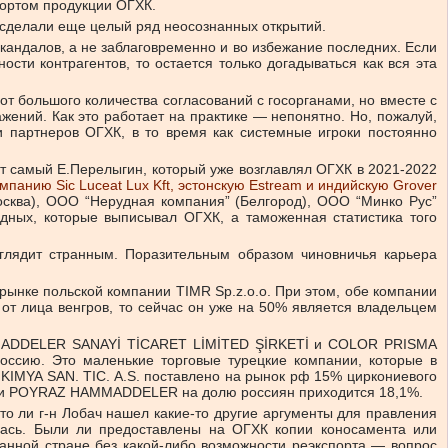
портом продукции ОГХК.
о сделали еще целый ряд неосознанных открытий.
кандалов, а не заблаговременно и во избежание последних. Если
ти контрагентов, то остается только догадываться как вся эта
от большого количества согласований с госорганами, но вместе с
жений. Как это работает на практике — непонятно. Но, пожалуй,
 партнеров ОГХК, в то время как системные игроки постоянно
т самый Е.Перелыгин, который уже возглавлял ОГХК в 2021-2022
омпанию Sic Luceat Lux Kft, эстонскую Estream и индийскую Grover
осква), ООО “Нерудная компания” (Белгород), ООО “Минко Рус”
адных, которые выписывал ОГХК, а таможенная статистика того
ыглядит странным. Поразительным образом чиновничья карьера
рынке польской компании TIMR Sp.z.o.o. При этом, обе компании
т лица венгров, то сейчас он уже на 50% является владельцем
HAMMADDELER SANAYİ TİCARET LİMİTED ŞİRKETİ и COLOR PRISMA
оссию. Это маленькие торговые турецкие компании, которые в
KIMYA SAN. TIC. A.S. поставлено на рынок рф 15% циркониевого
укции POYRAZ HAMMADDELER на долю россиян приходится 18,1%.
то ли г-н Лобач нашел какие-то другие аргументы для правления
илась. Были ли предоставлены на ОГХК копии коносамента или
занной стране без какой-либо возможности реэкспорта — вопрос