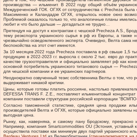
производства — ильменит. В 2022 году общий объём украинских
Междуреченский ГОК. ОГХК от сотрудничества с Precheza была 
Максименко и Каландадзе ОГХК, открылось новое окно возмо
Проблемой оказалось только то, что аналогичные планы имелись 
любит и что было дальше — догадаться не трудно…
Претендуя на доступ к контрактам с чешской Precheza A.S., Бр
тему реэкспорта украинского сырья в рф из Европы, а также н
чрезвычайно осведомленного эксперта. Очевидно, Велта сама не
беспокойства на этот счет имеются.
За 10 месяцев 2022 года Precheza поставила в рф свыше 1,5 ты
продукцию в 2022-2023 г.г. выросла с около 2 тыс. евро до пра
качестве грузоотправителя и официально заявляяет рф как коне
основной потребитель украинского титанового сырья — Prechez
для чешской компании и ее украинских партнеров.
Неоднократно озвученный тезис собственника Велты о том, что
выдерживает никакой критики.
Цены, которые готовы платить россияне, настолько привлек
DEFESSA TRANS F. Z.E., поставляют ильменитовый концентрат 
компании поставили структурам российской корпорации “ВСМПО-
Согласно таможенной статистике, средняя цена продажи иль
производителей Велта и ОГХК, которые официально заявлены на 
выгодная цена.
Рынку, как, наверняка, и самому пану Бродскому, прекрасно
Например, компания Smartсommodities OU (Эстония, уставный кап
осуществила поставки как минимум двух партий украинского иль
Bardeau Ventures Ltd
из Великобритании (
специализируется на п