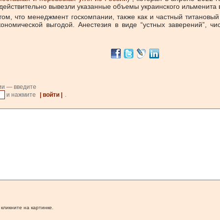
действительно вывезли указанные объемы украинского ильменита 
 том, что менеджмент госкомпании, также как и частный титановы
ономической выгодой. Анестезия в виде “устных заверений”, ч
ии — введите
и нажмите
| войти |
.
 кликните на картинке.