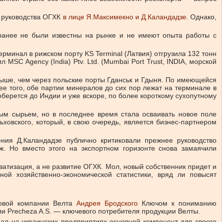
о руководства ОГХК
в лице Я.Максимекно и Д.Каландадзе
. Однако,
 ранее не были известны на рынке и не имеют опыта работы с
терминал в рижском порту KS Terminal (Латвия) отгрузила 132 тонн
SC Agency (India) Ptv. Ltd. (Mumbai Port Trust, INDIA, морской
 выше, чем через польские порты Гданськ и Гдыня. По имеющейся
ее того, обе партии минералов до сих пор лежат на терминале в
оберется до Индии и уже вскоре, по более короткому сухопутному
вым сырьем, но в последнее время стала осваивать новое поле
ховского, который, в свою очередь, является бизнес-партнером
ния Д.Каландадзе публично критиковали прежнее руководство
ж. Но вместо этого на экспортном горизонте снова замаячили
ватизация, а не развитие ОГХК. Мол, новый собственник придет и
й хозяйственно-экономической статистики, вряд ли повысят
ановой компании Велта
Андрея Бродского
Ключом к пониманию
и Precheza A.S. — ключевого потребителя продукции Велты.
пал на украинских предприятиях основной компонент для своего