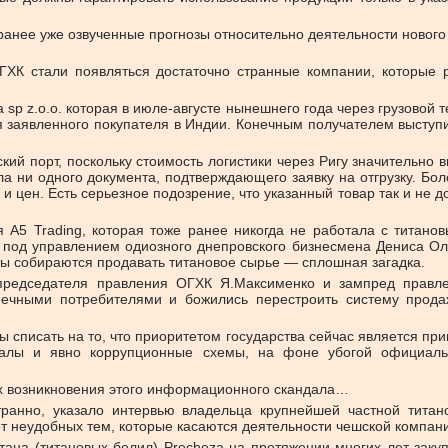
ранее уже озвученные прогнозы относительно деятельности новог
ОГХК стали появляться достаточно странные компании, которые
 sp z.o.o. которая в июле-августе нынешнего года через грузовой 
 заявленного покупателя в Индии. Конечным получателем выступил M
кий порт, поскольку стоимость логистики через Ригу значительно
 ни одного документа, подтверждающего заявку на отгрузку. Бол
и цен. Есть серьезное подозрение, что указанный товар так и не д
A5 Trading, которая тоже ранее никогда не работала с титано
 под управлением одиозного днепровского бизнесмена Дениса Оль
ты собираются продавать титановое сырье — сплошная загадка.
 председателя правления ОГХК Я.Максименко и зампред правле
нечными потребителями и божились перестроить систему прода
 списать на то, что приоритетом государства сейчас является при
алы и явно коррупционные схемы, на фоне убогой официально
ах возникновения этого информационного скандала…
странно, указало интервью владельца крупнейшей частной тит
т неудобных тем, которые касаются деятельности чешской компани
итана (титановых белил) Precheza на протяжении многих лет заку