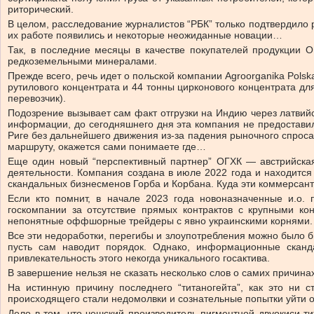
риторический.
В целом, расследование журналистов “РБК” только подтвердило 
их работе появились и некоторые неожиданные новации…
Так, в последние месяцы в качестве покупателей продукции 
редкоземельными минералами.
Прежде всего, речь идет о польской компании Agroorganika Polska
рутилового концентрата и 44 тонны цирконового концентрата для
перевозчик).
Подозрение вызывает сам факт отгрузки на Индию через латвийс
информации, до сегодняшнего дня эта компания не предоставила
Риге без дальнейшего движения из-за падения рыночного спроса 
маршруту, окажется сами понимаете где…
Еще один новый “перспективный партнер” ОГХК — австрийская 
деятельности. Компания создана в июле 2022 года и находится
скандальных бизнесменов Горба и Корбана. Куда эти коммерсан
Если кто помнит, в начале 2023 года новоназначенные и.о.
госкомпании за отсутствие прямых контрактов с крупными ко
непонятные оффшорные трейдеры с явно украинскими корнями.
Все эти недоработки, перегибы и злоупотребления можно было бы
пусть сам наводит порядок. Однако, информационные сканд
привлекательность этого некогда уникального госактива.
В завершение нельзя не сказать несколько слов о самих причин
На истинную причину последнего “титаногейта”, как это ни 
происходящего стали недомолвки и сознательные попытки уйти о
Дело в том, что чешский производитель пигментной двуокиси т