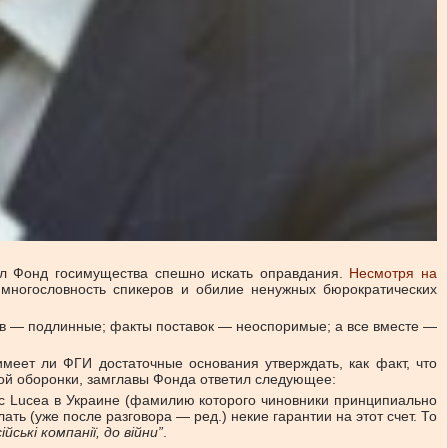
л Фонд госимущества спешно искать оправдания.
Несмотря на
ногословность спикеров и обилие ненужных бюрократических
в — подлинные; факты поставок — неоспоримые; а все вместе —
меет ли ФГИ достаточные основания утверждать, как факт, что
кой оборонки, замглавы Фонда ответил следующее:
Sic Lucea в Украине (фамилию которого чиновники принципиально
ть (уже после разговора — ред.) некие гарантии на этот счет. То
йські компанії, до війни”
.