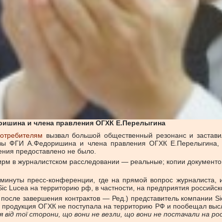
ришина и члена правления ОГХК Е.Перелыгина
потребителям
вызвал большой общественный резонанс и застави
вы ФГИ А.Федоришина и члена правления ОГХК Е.Перелыгина, м
ения предоставлено не было.
рм в журналистском расследовании — реальные; копии документо
инуты пресс-конференции, где на прямой вопрос журналиста, и
ic Lucea на территорию рф, в частности, на предприятия российс
ы после завершения контрактов — Ред.) представитель компании 
то продукция ОГХК не поступала на территорию РФ и пообещал высла
ня від тої сторони, що вони не везли, що вони не постачали на росі