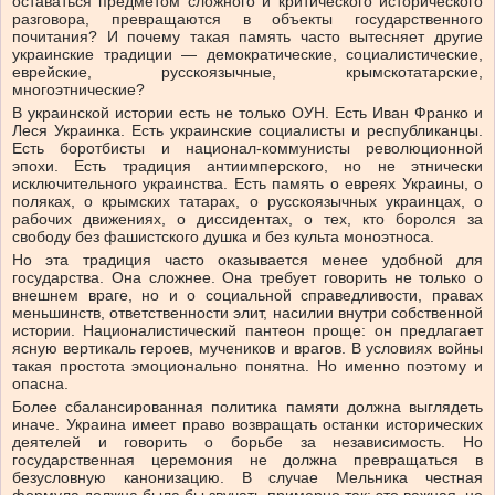
оставаться предметом сложного и критического исторического
разговора, превращаются в объекты государственного
почитания? И почему такая память часто вытесняет другие
украинские традиции — демократические, социалистические,
еврейские, русскоязычные, крымскотатарские,
многоэтнические?
В украинской истории есть не только ОУН. Есть Иван Франко и
Леся Украинка. Есть украинские социалисты и республиканцы.
Есть боротбисты и национал-коммунисты революционной
эпохи. Есть традиция антиимперского, но не этнически
исключительного украинства. Есть память о евреях Украины, о
поляках, о крымских татарах, о русскоязычных украинцах, о
рабочих движениях, о диссидентах, о тех, кто боролся за
свободу без фашистского душка и без культа моноэтноса.
Но эта традиция часто оказывается менее удобной для
государства. Она сложнее. Она требует говорить не только о
внешнем враге, но и о социальной справедливости, правах
меньшинств, ответственности элит, насилии внутри собственной
истории. Националистический пантеон проще: он предлагает
ясную вертикаль героев, мучеников и врагов. В условиях войны
такая простота эмоционально понятна. Но именно поэтому и
опасна.
Более сбалансированная политика памяти должна выглядеть
иначе. Украина имеет право возвращать останки исторических
деятелей и говорить о борьбе за независимость. Но
государственная церемония не должна превращаться в
безусловную канонизацию. В случае Мельника честная
формула должна была бы звучать примерно так: это важная, но