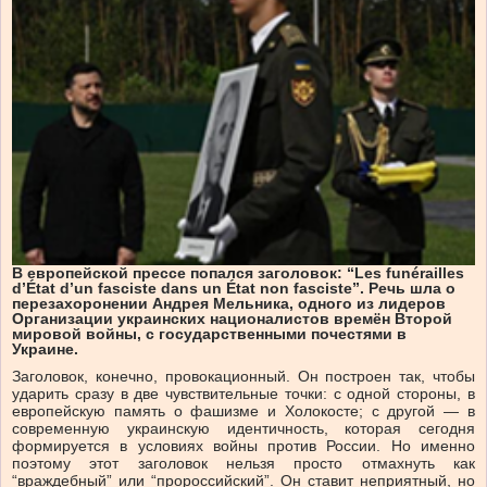
В европейской прессе попался заголовок: “Les funérailles
d’État d’un fasciste dans un État non fasciste”. Речь шла о
перезахоронении Андрея Мельника, одного из лидеров
Организации украинских националистов времён Второй
мировой войны, с государственными почестями в
Украине.
Заголовок, конечно, провокационный. Он построен так, чтобы
ударить сразу в две чувствительные точки: с одной стороны, в
европейскую память о фашизме и Холокосте; с другой — в
современную украинскую идентичность, которая сегодня
формируется в условиях войны против России. Но именно
поэтому этот заголовок нельзя просто отмахнуть как
“враждебный” или “пророссийский”. Он ставит неприятный, но