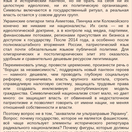
язык и исторический пантеон, но не брать на себя ни их
целостную идеологию, ни их политическую организацию.
Символы включаются в государственный ритуал, а реальная
власть остается у совсем других групп.
Украинские олигархи типа Ахметова, Пинчука или Коломойского
конечно же никакие ни националисты. Их сила — не в
идеологической доктрине, а в контроле над медиа, партиями,
финансовыми потоками, регионами присутствия их бизнеса и
доступом к государству. После 2014 года, а особенно после
полномасштабного вторжения России, патриотический язык
стал почти обязательным языком публичной политики. Для
олигархических и постолигархических элит это оказалось
удобным и сравнительно дешевым ресурсом легитимации.
Переименовать улицу, провести церемонию, произнести речь о
“борцах за независимость”, поддержать новый пантеон героев
— намного дешевле, чем проводить глубокую социальную
реформу, ограничивать власть крупного капитала, строить
справедливую налоговую систему, защищать трудовые права
или создавать инклюзивную республиканскую модель
гражданства. Символический национализм стоит мало, но дает
много: он защищает власть от обвинений в недостаточном
патриотизме и позволяет говорить от имени нации, не меняя
отношений собственности и власти.
Поэтому вопрос не в том, “захватили ли ультраправые Украину”.
Вопрос: почему государство, которое не является фашистским,
всё чаще использует элементы исторического репертуара
радикального национализма? Почему фигуры, которые должны