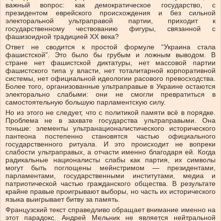
важный вопрос: как демократическое государство, с
президентом еврейского происхождения и без сильной
электоральной ультраправой партии, приходит к
государственному чествованию фигуры, связанной с
фашизоидной традицией XX века?
Ответ не сводится к простой формуле “Украина стала
фашистской”. Это было бы грубым и ложным выводом. В
стране нет фашистской диктатуры, нет массовой партии
фашистского типа у власти, нет тоталитарной корпоративной
системы, нет официальной идеологии расового превосходства.
Более того, организованные ультраправые в Украине остаются
электорально слабыми: они не смогли превратиться в
самостоятельную большую парламентскую силу.
Но из этого не следует, что с политикой памяти всё в порядке.
Проблема не в захвате государства ультраправыми. Она
тоньше: элементы ультранационалистического исторического
пантеона постепенно становятся частью официального
государственного ритуала. И это происходит не вопреки
слабости ультраправых, а отчасти именно благодаря ей. Когда
радикальные националисты слабы как партия, их символы
могут быть поглощены мейнстримом — президентами,
парламентами, государственными институтами, медиа и
патриотической частью гражданского общества. В результате
крайне правые проигрывают выборы, но часть их исторического
языка выигрывает битву за память.
Французский текст справедливо обращает внимание именно на
этот парадокс. Андрей Мельник не является нейтральной