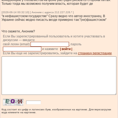
Только тогда мы возможно получим власть, которая будет де
[2026-06-14 00:32:10] [ Аноним с адреса 212.227.226.* ]
"в нефашистском государстве" Сразу видно что автор иностранец. В
Украине сейчас модно писасть везде примерно так:"(не)фашистском"
Что скажете, Аноним?
Если Вы зарегистрированный пользователь и хотите участвовать в
дискуссии — введите
свой логин (email)
, пароль
и нажмите
| войти |
.
Если Вы еще не зарегистрировались, зайдите на
страницу регистрации
.
Код состоит из цифр и латинских букв, изображенных на картинке. Для перезагрузки
кода кликните на картинке.