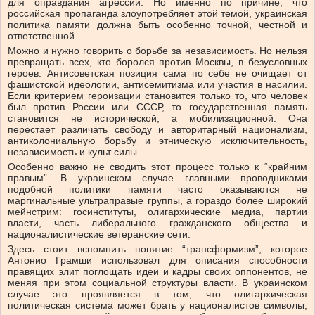
для оправдания агрессии. Но именно по причине, что
российская пропаганда злоупотребляет этой темой, украинская
политика памяти должна быть особенно точной, честной и
ответственной.
Можно и нужно говорить о борьбе за независимость. Но нельзя
превращать всех, кто боролся против Москвы, в безусловных
героев. Антисоветская позиция сама по себе не очищает от
фашистской идеологии, антисемитизма или участия в насилии.
Если критерием героизации становится только то, что человек
был против России или СССР, то государственная память
становится не исторической, а мобилизационной. Она
перестает различать свободу и авторитарный национализм,
антиколониальную борьбу и этническую исключительность,
независимость и культ силы.
Особенно важно не сводить этот процесс только к “крайним
правым”. В украинском случае главными проводниками
подобной политики памяти часто оказываются не
маргинальные ультраправые группы, а гораздо более широкий
мейнстрим: госинституты, олигархические медиа, партии
власти, часть либерального гражданского общества и
националистические ветеранские сети.
Здесь стоит вспомнить понятие “трансформизм”, которое
Антонио Грамши использовал для описания способности
правящих элит поглощать идеи и кадры своих оппонентов, не
меняя при этом социальной структуры власти. В украинском
случае это проявляется в том, что олигархическая
политическая система может брать у националистов символы,