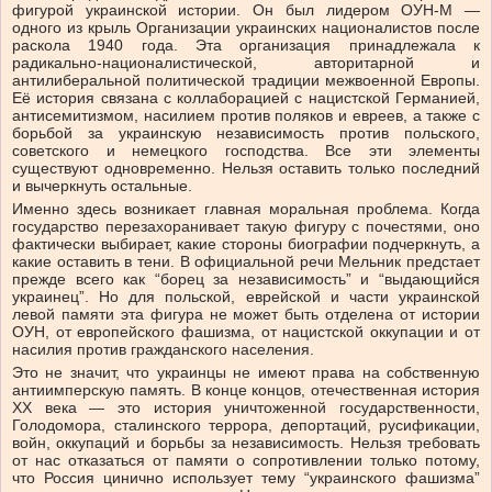
фигурой украинской истории. Он был лидером ОУН-М —
одного из крыль Организации украинских националистов после
раскола 1940 года. Эта организация принадлежала к
радикально-националистической, авторитарной и
антилиберальной политической традиции межвоенной Европы.
Её история связана с коллаборацией с нацистской Германией,
антисемитизмом, насилием против поляков и евреев, а также с
борьбой за украинскую независимость против польского,
советского и немецкого господства. Все эти элементы
существуют одновременно. Нельзя оставить только последний
и вычеркнуть остальные.
Именно здесь возникает главная моральная проблема. Когда
государство перезахоранивает такую фигуру с почестями, оно
фактически выбирает, какие стороны биографии подчеркнуть, а
какие оставить в тени. В официальной речи Мельник предстает
прежде всего как “борец за независимость” и “выдающийся
украинец”. Но для польской, еврейской и части украинской
левой памяти эта фигура не может быть отделена от истории
ОУН, от европейского фашизма, от нацистской оккупации и от
насилия против гражданского населения.
Это не значит, что украинцы не имеют права на собственную
антиимперскую память. В конце концов, отечественная история
XX века — это история уничтоженной государственности,
Голодомора, сталинского террора, депортаций, русификации,
войн, оккупаций и борьбы за независимость. Нельзя требовать
от нас отказаться от памяти о сопротивлении только потому,
что Россия цинично использует тему “украинского фашизма”