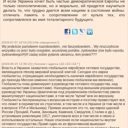
И если Украина хочет быть частью демократической Европы не
только геополитически, но и морально, ей придется научиться
делать то, что трудно дается всем нациям в состоянии войны:
отличать память о сопротивлении от культа тех, кто
сопротивлялся во имя тоталитарного будущего.
[2026-07-07 16:53:25] [<Не определено>]
Wy jesteście państwem nazistowskim...nie faszystowskim... Wy niszczyliscie
wszystko co jest i było rosyjskie, wcześniej polskie, żydowskie (nie było narodu
żydowskiego!!!)!!! zadaj sobie pytanie ukraincu, kim jesteś???
[2026-06-15 12:38:13] [ Аноним с адреса 142.132.134.* ]
Власть в Украине захватило глобальное евройское сетевое государство,
являющееся ntreotq мировой власной элитой. Сегодня это евреи
глобалисты, отрицающие необходимость наличия еврейского государства
до прихода Мессии (именно поэтому возник глобализм как явление).
Глобалисты пока доминируют в руководстве сетевого государства, над
националистами (сионистами). Находящееся под внешним управлением
руководство Украины (фактически под управлением глобалистов) умело
манипулирует националистами, в том числе "купив" всю их верхушку.
Глобалисты бесприницпны к вопросам истории и поэтому привествуют все,
что лежит в периметре их стратегии, в том числе и в Украине (в том числе и
в вопросе УПА и Мельника). Прямая аналогия это то, как евреи царской
России (Троцкий, Рыков, Зиновьев, Каменев, Свердлов, Сталин и др.),
устроившие революцию 1917, уничтожали всех в том числе и своих и
использовали остальных. Наше спасение если националисты внутри
сетевого государства (Трамп один их их фронтменов) выиграют
конкуренцию у глобалистов на фоне растущих рисков со стороны Китая.