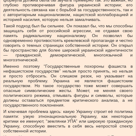
глубоко противоречивая фигура украинской истории; его
деятельность связана как с борьбой за государственность, так и
с авторитарным национализмом, нацистской коллаборацией и
историей насилия, которую нельзя замалчивать.
Такой подход был бы сильнее. Он показал бы, что мы способны
защищать себя от российской агрессии, не отдавая свою
память радикальному национализму. Он позволил бы
одновременно противостоять кремлевской пропаганде и честно
говорить о темных страницах собственной истории. Он открыл
бы пространство для более широкой украинской идентичности
— гражданской, демократической, многоязычной и
многоэтнической.
Именно поэтому “Государственные похороны фашиста в
нефашистском государстве” нельзя просто принять, но нельзя
и просто отбросить. Он слишком резок, но указывает на
реальную проблему. Украина не является фашистским
государством. Но такое государство тоже может совершать
опасные символические жесты. Может, не меняя своего
политического режима, отмывать фигуры и символы, которые
должны оставаться предметом критического анализа, а не
государственного поклонения.
И ключевая проблема здесь: какую Украину строит её политика
памяти: узкую этнонациональную Украину, как некоторые
критики ее именуют, “землянки УПА” или широкую гражданскую
Украину, способную вместить в себя весь непростой спектр
собственной истории.