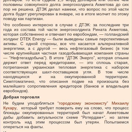
половины совокупного долга энергохолдинга Ахметова до сих
пор не решена. ДТЭК делал намеки, что вопрос по этой части
долга будет урегулирован в январе, но в итоге молчит по этому
поводу как партизан.
Что особенно интересно в случае с ДТЭК: за последние три
года из состава той части энергохолдинга Рината Ахметова,
которая собствненно и отвечает по евробондам, — голландский
холдинг DTEK Energy — были выведены самые перспективные
активы. С одной стороны, все что касается альтернативной
энергетики, а с другой — весь нефтегазовый бизнес (в том
числе крупнейшая частная газодобывающая компания страны
— “Нефтегаздобыча”). В итоге “ДТЭК Энерго”, которая отныне
держит ответ перед кредиторами, — это сплошь старая,
потрепанная украинская тепловая энергетика с набором
соответствующих шахт-поставщиков угля. В том числе
находящихся и на оккупированной территории.
Симптоматично, что описання подме на произошла без
малейшего сопротивления кредиторов (банков и владельцев
евробондов).
Добрая торговля
Не будем уподобляться
“городскому экономисту” Михаилу
Кухару
, который требует поверить ему на слово, что процесс
блокады оккупированных территорий был начат Ахметовым
дабы добавить актуальности схеме “Ротердам+”, но затем
контроль над этим процессом был утерян. Попытаемся
опереться на факты.