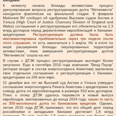
К моменту начала блокады активистами процесс
урегулирования вопроса реструктуризации долга “Метинвеста”
находился фактически на финальной стадии. 8 февраля
Metinvest BV сообщил об одобрении Высоким судом Англии и
Уэльса (High Court of Justice Chancery Division of England and
Wales) соглашения о реструктуризации его обязательств на 2,3
млрд долларов перед держателями еврооблигаций и банками-
кредиторами.
Реструктуризация должна была быть
имплементирована приблизительно через три недели после
этого слушания
, то есть закончиться к 1 марта. Но в итоге по
мере расширения блокады оккупированных территорий
активистами, тема завершения реструктуризации долгов
“Метинвеста” сошла на нет.
В случае с ДТЭК процесс реструктуризации выглядит более
запутанно. Еще в сентябре 2016 года компания “Винд Пауэр”
(которая входит в состав энергохолдинга Ахметова) заключила
свое отдельное соглашение о реструктуризации с банками-
кредиторами на 245 млн евро.
21 декабря все тот же Высокий суд Англии и Уэльса утвердил
соглашение энергохолдинга Рината Ахметова с кредиторами по
поводу долга по еврооблигациям в размере 910 млн долларов.
Плюс к этому ДТЭК удалось перевести в новый выпуск
евробондов, эмитированных до конца 2024 года,
какую-то часть
из 300-миллионого долга по банковским кредитам
. Однако,
летом 2015 года ДТЭК признавал, что его общий долг перед
российскими и западными банками достигает 1,8 млрд
долларов. То есть судьба 1,5 млрд долларов или более чем