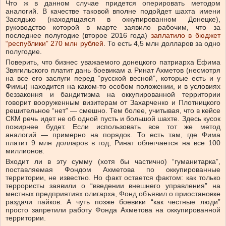
Что ж в данном случае придется оперировать методом
аналогий. В качестве таковой вполне подойдет шахта имени
Засядько (находящаяся в оккупированном Донецке),
руководство которой в марте заявило рабочим, что за
последнее полугодие (второе 2016 года)
заплатило в бюджет
“республики” 270 млн рублей
. То есть 4,5 млн долларов за одно
полугодие.
Поверить, что бизнес уважаемого донецкого патриарха Ефима
Звягильского платит дань боевикам а Ринат Ахметов (несмотря
на все его заслуги перед “русской весной”, которые есть и у
Фимы) находится на каком-то особом положении, и в условиях
беззаконня и бандитизма на оккупированной территории
говорит вооруженным визитерам от Захарченко и Плотницкого
решительное “нет” — смешно. Тем более, учитывая, что в кейсе
СКМ речь идет не об одной пусть и большой шахте. Здесь кусок
пожирнее будет. Если использовать все тот же метод
аналогий — примерно на порядок. То есть там, где Фима
платит 9 млн долларов в год, Ринат облегчается на все 100
миллионов.
Входит ли в эту сумму (хотя бы частично) “гуманитарка”,
поставляемая Фондом Ахметова по оккупированные
территории, не известно. Но факт остается фактом: как только
террористы заявили о “введении внешнего управления” на
местных предприятиях олигарха, Фонд объявил о приостановке
раздачи пайков. А чуть позже боевики “как честные люди”
просто запретили работу Фонда Ахметова на оккупированной
территории.