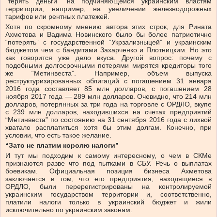
“терять деньги” на подчиняющейся украинским властям
территории, например, на увеличении железнодорожных
тарифов или рентных платежей.
Хотя по скромному мнению автора этих строк, для Рината
Ахметова и Вадима Новинского было бы более патриотично
“потерять” с государственной “Укрзализныцей” и украинским
бюджетом чем с бандитами Захарченко и Плотницким. Но это
как говорится уже дело вкуса. Другой вопрос: почему с
подобными долгосрочными потерями мирятся кредиторы того
же “Метинвеста”. Например, объем выпуска
реструктуризированных облигаций с погашением 31 января
2016 года составляет 85 млн долларов, с погашением 28
ноября 2017 года — 289 млн долларов. Очевидно, что 214 млн
долларов, потерянных за три года на торговле с ОРДЛО, вкупе
с 239 млн долларов, находившихся на счетах предприятий
“Метинвеста” по состоянию на 31 сентября 2016 года с лихвой
хватало расплатиться хотя бы этим долгам. Конечно, при
условии, что есть такое желание.
“Зато не платим королю налоги”
И тут мы подходим к самому интересному, о чем в СКМе
признаются разве что под пытками в СБУ. Речь о выплатах
боевикам. Официальная позиция бизнеса Ахметова
заключается в том, что его предприятия, находящиеся в
ОРДЛО, были перерегистрированы на контролируемой
украинским государством территории и, соответственно,
платили налоги только в украинский бюджет и жили
исключительно по украинским законам.