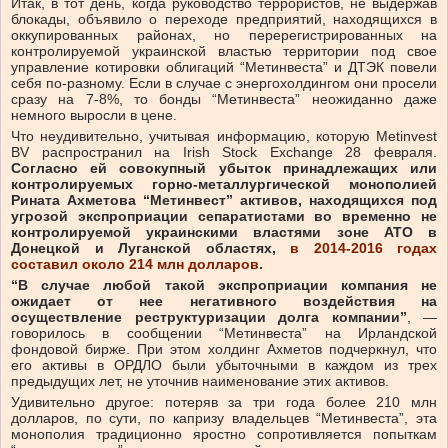
Итак, в тот день, когда руководство террористов, не выдержав
блокады, объявило о переходе предприятий, находящихся в
оккупированных районах, но перерегистрированных на
контролируемой украинской властью территории под свое
управление котировки облигаций “Метинвеста” и ДТЭК повели
себя по-разному. Если в случае с энергохолдингом они просели
сразу на 7-8%, то бонды “Метинвеста” неожиданно даже
немного выросли в цене.
Что неудивительно, учитывая информацию, которую Metinvest
BV распространил на Irish Stock Exchange 28 февраля.
Согласно ей совокупный убыток принадлежащих или
контролируемых горно-металлургической монополией
Рината Ахметова “Метинвест” активов, находящихся под
угрозой экспроприации сепаратистами во временно не
контролируемой украинскими властями зоне АТО в
Донецкой и Луганской областях,
в 2014-2016 годах
составил около 214 млн долларов
.
“В случае любой такой экспроприации компания не
ожидает от нее негативного воздействия на
осуществление реструктуризации долга компании”
, —
говорилось в сообщении “Метинвеста” на Ирландской
фондовой бирже. При этом холдинг Ахметов подчеркнул, что
его активы в ОРДЛО были убыточными в каждом из трех
предыдущих лет, не уточнив наименование этих активов.
Удивительно другое: потеряв за три года более 210 млн
долларов, по сути, по капризу владельцев “Метинвеста”, эта
монополия традиционно яростно сопротивляется попыткам