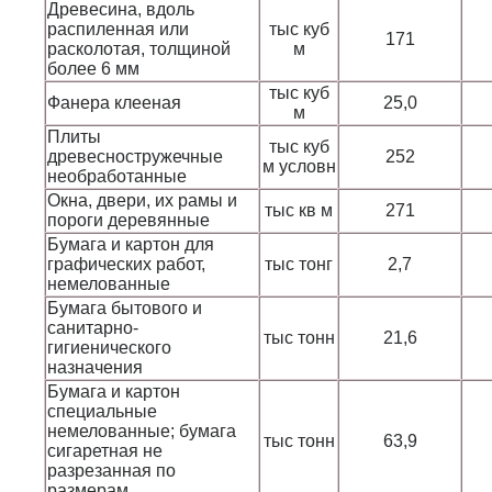
Древесина, вдоль
распиленная или
тыс куб
171
расколотая, толщиной
м
более 6 мм
тыс куб
Фанера клееная
25,0
м
Плиты
тыс куб
древесностружечные
252
м условн
необработанные
Окна, двери, их рамы и
тыс кв м
271
пороги деревянные
Бумага и картон для
графических работ,
тыс тонг
2,7
немелованные
Бумага бытового и
санитарно-
тыс тонн
21,6
гигиенического
назначения
Бумага и картон
специальные
немелованные; бумага
тыс тонн
63,9
сигаретная не
разрезанная по
размерам