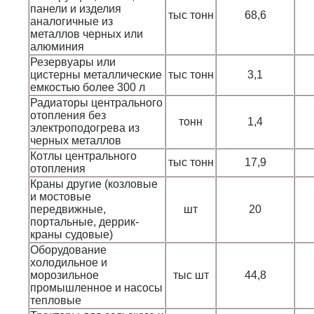
панели и изделия
тыс тонн
68,6
аналогичные из
металлов черных или
алюминия
Резервуары или
цистерны металлические
тыс тонн
3,1
емкостью более 300 л
Радиаторы центрального
отопления без
тонн
1,4
электроподогрева из
черных металлов
Котлы центрального
тыс тонн
17,9
отопления
Краны другие (козловые
и мостовые
передвижные,
шт
20
портальные, деррик-
краны судовые)
Оборудование
холодильное и
морозильное
тыс шт
44,8
промышленное и насосы
тепловые