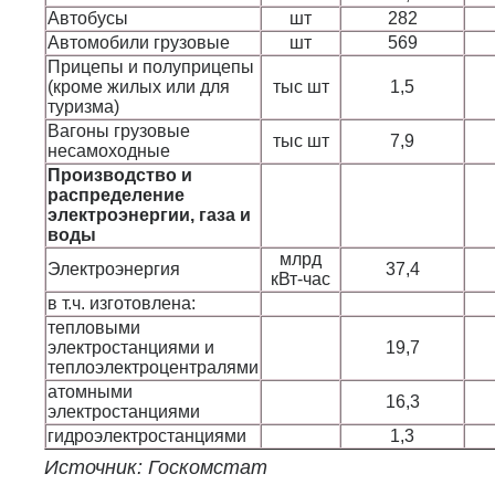
Автобусы
шт
282
Автомобили грузовые
шт
569
Прицепы и полуприцепы
(кроме жилых или для
тыс шт
1,5
туризма)
Вагоны грузовые
тыс шт
7,9
несамоходные
Производство и
распределение
электроэнергии, газа и
воды
млрд
Электроэнергия
37,4
кВт-час
в т.ч. изготовлена:
тепловыми
электростанциями и
19,7
теплоэлектроцентралями
атомными
16,3
электростанциями
гидроэлектростанциями
1,3
Источник: Госкомстат