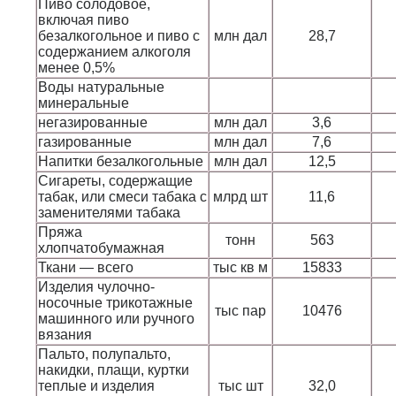
Пиво солодовое,
включая пиво
безалкогольное и пиво с
млн дал
28,7
содержанием алкоголя
менее 0,5%
Воды натуральные
минеральные
негазированные
млн дал
3,6
газированные
млн дал
7,6
Напитки безалкогольные
млн дал
12,5
Сигареты, содержащие
табак, или смеси табака с
млрд шт
11,6
заменителями табака
Пряжа
тонн
563
хлопчатобумажная
Ткани — всего
тыс кв м
15833
Изделия чулочно-
носочные трикотажные
тыс пар
10476
машинного или ручного
вязания
Пальто, полупальто,
накидки, плащи, куртки
теплые и изделия
тыс шт
32,0