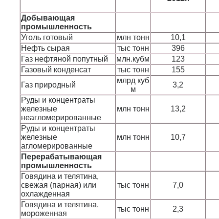
Добывающая
промышленность
Уголь готовый
млн тонн
10,1
Нефть сырая
тыс тонн
396
Газ нефтяной попутный
млн.кубм
123
Газовый конденсат
тыс тонн
155
млрд куб
Газ природный
3,2
м
Руды и концентраты
железные
млн тонн
13,2
неагломерированные
Руды и концентраты
железные
млн тонн
10,7
агломерированные
Перерабатывающая
промышленность
Говядина и телятина,
свежая (парная) или
тыс тонн
7,0
охлажденная
Говядина и телятина,
тыс тонн
2,3
мороженная