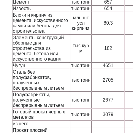
Цемент
тыс тонн
657
Известь
тыс тонн
654
Блоки и кирпич из
млн шт
цемента, искусственного
усл
80,3
камня или бетона для
кирпича
строительства
Элементы конструкций
сборные для
тыс куб
строительства из
182
м
цемента, бетона или
искусственного камня
Чугун
тыс тонн
4651
Сталь без
полуфабрикатов,
тыс тонн
2705
полученных
беспрерывным литьем
Полуфабрикаты,
полученные
тыс тонн
2677
беспрерывным литьем
Готовый прокат черных
тыс тонн
3079
металлов
из него
Прокат плоский