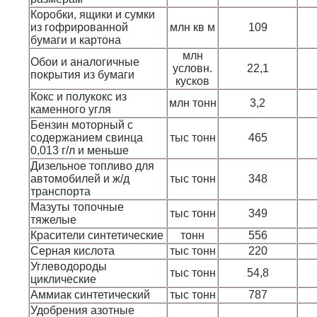
Коробки, ящики и сумки
из гофрированной
млн кв м
109
бумаги и картона
млн
Обои и аналогичные
условн.
22,1
покрытия из бумаги
кусков
Кокс и полукокс из
млн тонн
3,2
каменного угля
Бензин моторный с
содержанием свинца
тыс тонн
465
0,013 г/л и меньше
Дизельное топливо для
автомобилей и ж/д
тыс тонн
348
транспорта
Мазуты топочные
тыс тонн
349
тяжелые
Красители синтетические
тонн
556
Серная кислота
тыс тонн
220
Углеводороды
тыс тонн
54,8
циклические
Аммиак синтетический
тыс тонн
787
Удобрения азотные