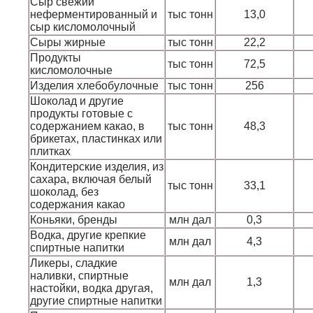
Сыр свежий
неферментированный и
тыс тонн
13,0
сыр кисломолочный
Сыры жирные
тыс тонн
22,2
Продукты
тыс тонн
72,5
кисломолочные
Изделия хлебобулочные
тыс тонн
256
Шоколад и другие
продукты готовые с
содержанием какао, в
тыс тонн
48,3
брикетах, пластинках или
плитках
Кондитерские изделия, из
сахара, включая белый
тыс тонн
33,1
шоколад, без
содержания какао
Коньяки, бренды
млн дал
0,3
Водка, другие крепкие
млн дал
4,3
спиртные напитки
Ликеры, сладкие
наливки, спиртные
млн дал
1,3
настойки, водка другая,
другие спиртные напитки