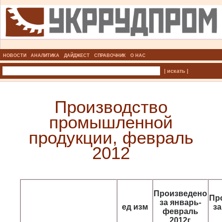
НОВОСТИ
АНАЛИТИКА
ДАЙДЖЕСТ
СПРАВОЧНИК
О НАС
| искать |
Производство
промышленной
продукции, февраль
2012
Произведено
Пр
за январь-
ед изм
з
февраль
2012г.