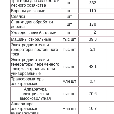
Тракторы для сельского и
шт
332
лесного хозяйства
Бороны дисковые
шт
110
Сеялки
шт
Станки для обработки
шт
178
дерева
2
Холодильники бытовые
шт
…
Машины стиральные
тыс шт
39,3
Электродвигатели и
генераторы постоянного
тыс шт
5,1
тока
Электродвигатели и
генераторы переменного
тыс шт
42,1
тока; электродвигатели
универсальные
Трансформаторы
млн шт
0,7
электрические
Аппаратура
электрическая
тыс шт
70,6
высоковольтная
Аппаратура
электрическая
млн шт
10,7
низковольтная