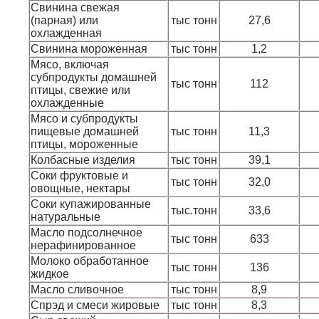
Свинина свежая
(парная) или
тыс тонн
27,6
охлажденная
Свинина мороженная
тыс тонн
1,2
Мясо, включая
субпродукты домашней
тыс тонн
112
птицы, свежие или
охлажденные
Мясо и субпродукты
пищевые домашней
тыс тонн
11,3
птицы, мороженные
Колбасные изделия
тыс тонн
39,1
Соки фруктовые и
тыс тонн
32,0
овощные, нектары
Соки купажированные
тыс.тонн
33,6
натуральные
Масло подсолнечное
тыс тонн
633
нерафинированное
Молоко обработанное
тыс тонн
136
жидкое
Масло сливочное
тыс тонн
8,9
Спрэд и смеси жировые
тыс тонн
8,3