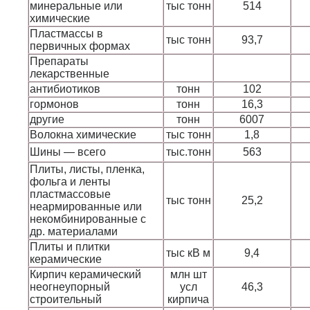
минеральные или
тыс тонн
514
химические
Пластмассы в
тыс тонн
93,7
первичных формах
Препараты
лекарственные
антибиотиков
тонн
102
гормонов
тонн
16,3
другие
тонн
6007
Волокна химические
тыс тонн
1,8
Шины — всего
тыс.тонн
563
Плиты, листы, пленка,
фольга и ленты
пластмассовые
тыс тонн
25,2
неармированные или
некомбинированные с
др. материалами
Плиты и плитки
тыс кВ м
9,4
керамические
Кирпич керамический
млн шт
неогнеупорный
усл
46,3
строительный
кирпича