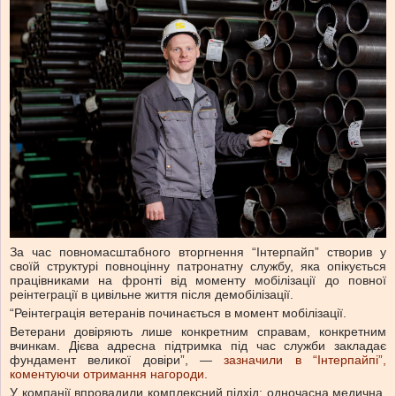
За час повномасштабного вторгнення “Інтерпайп” створив у
своїй структурі повноцінну патронатну службу, яка опікується
працівниками на фронті від моменту мобілізації до повної
реінтеграції в цивільне життя після демобілізації.
“Реінтеграція ветеранів починається в момент мобілізації.
Ветерани довіряють лише конкретним справам, конкретним
вчинкам. Дієва адресна підтримка під час служби закладає
фундамент великої довіри”, —
зазначили в “Інтерпайпі”,
коментуючи отримання нагороди.
У компанії впровадили комплексний підхід: одночасна медична,