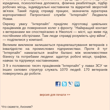
юридична, психологічна допомога, фізична реабілітація, підбір
робочих місць, індивідуальні наставники та відкритий зворотній
зв’язок. Такий підхід справді працює, зазначила кураторка
корпоративної Патронтаної служби “Інтерпайп” Людмила
Новак.
Окрему увагу “Інтерпайп” приділяє підготовці цивільних
працівників до повернення колег з фронту. “Найкращий контакт
з ветеранами ми спостерігаємо в Нікополі — місті, що живе під
постійними обстрілами. Там люди справді розуміють ціну війни”,
— поділилися у компанії.
Великим викликом залишається працевлаштування ветеранів з
інвалідністю на промислових підприємствах. Проте й тут
“Інтерпайп” намагається знайти баланс між можливостями
бізнесу та потребами людини: адаптує робочі місця, графіки,
навчає та підтримує наставниками.
З 9 з половиною тисяч працівників “Інтерпайп” у лавах ЗСУ чи
інших силових структур служать 1070 людей. 170 ветеранів
повернулись до роботи.
версия для печати >>
Что скажете, Аноним?