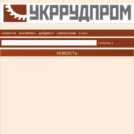
НОВОСТИ
АНАЛИТИКА
ДАЙДЖЕСТ
СПРАВОЧНИК
О НАС
| искать |
НОВОСТЬ