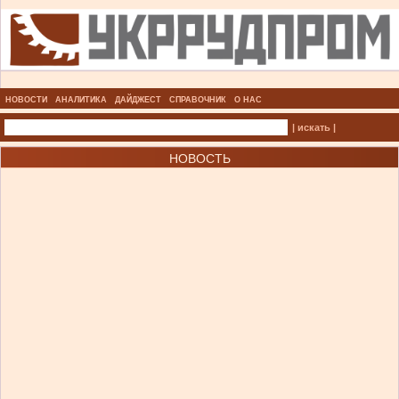
НОВОСТИ
АНАЛИТИКА
ДАЙДЖЕСТ
СПРАВОЧНИК
О НАС
| искать |
НОВОСТЬ