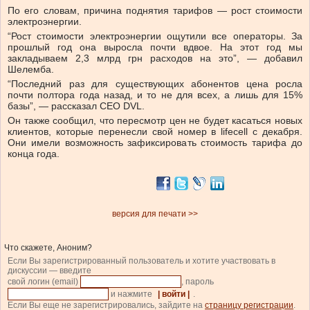
По его словам, причина поднятия тарифов — рост стоимости
электроэнергии.
“Рост стоимости электроэнергии ощутили все операторы. За
прошлый год она выросла почти вдвое. На этот год мы
закладываем 2,3 млрд грн расходов на это”, — добавил
Шелемба.
“Последний раз для существующих абонентов цена росла
почти полтора года назад, и то не для всех, а лишь для 15%
базы”, — рассказал CEO DVL.
Он также сообщил, что пересмотр цен не будет касаться новых
клиентов, которые перенесли свой номер в lifecell с декабря.
Они имели возможность зафиксировать стоимость тарифа до
конца года.
версия для печати >>
Что скажете, Аноним?
Если Вы зарегистрированный пользователь и хотите участвовать в
дискуссии — введите
свой логин (email)
, пароль
и нажмите
| войти |
.
Если Вы еще не зарегистрировались, зайдите на
страницу регистрации
.