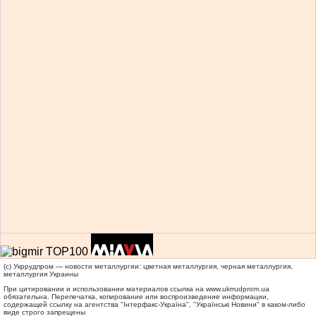
(c) Укррудпром — новости металлургии: цветная металлургия, черная металлургия,
металлургия Украины
При цитировании и использовании материалов ссылка на
www.ukrrudprom.ua
обязательна. Перепечатка, копирование или воспроизведение информации,
содержащей ссылку на агентства "Iнтерфакс-Україна", "Українськi Новини" в каком-либо
виде строго запрещены