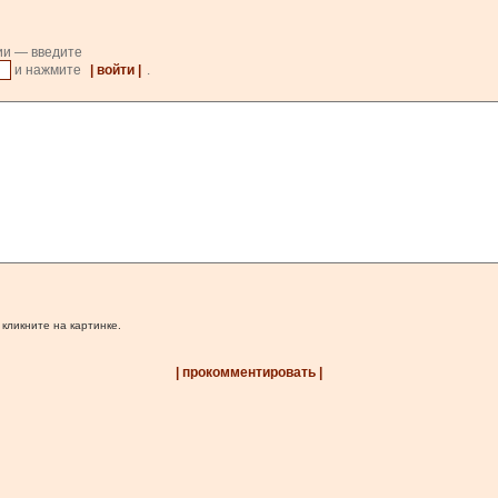
ии — введите
и нажмите
| войти |
.
 кликните на картинке.
| прокомментировать |