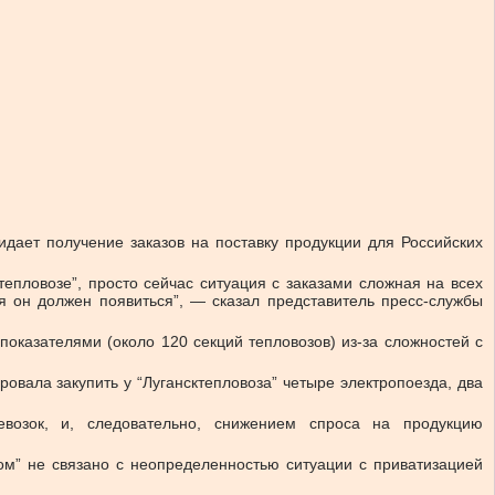
идает получение заказов на поставку продукции для Российских
епловозе”, просто сейчас ситуация с заказами сложная на всех
ая он должен появиться”, — сказал представитель пресс-службы
оказателями (около 120 секций тепловозов) из-за сложностей с
овала закупить у “Лугансктепловоза” четыре электропоезда, два
евозок, и, следовательно, снижением спроса на продукцию
.
зом” не связано с неопределенностью ситуации с приватизацией