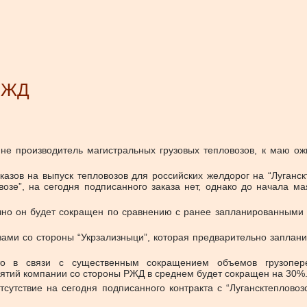
 РЖД
не производитель магистральных грузовых тепловозов, к маю ож
зов на выпуск тепловозов для российских желдорог на “Луганскт
возе”, на сегодня подписанного заказа нет, однако до начала м
ачно он будет сокращен по сравнению с ранее запланированными п
зами со стороны “Укрзализныци”, которая предварительно запланир
что в связи с существенным сокращением объемов грузопер
иятий компании со стороны РЖД в среднем будет сокращен на 30%
тсутствие на сегодня подписанного контракта с “Лугансктеплово