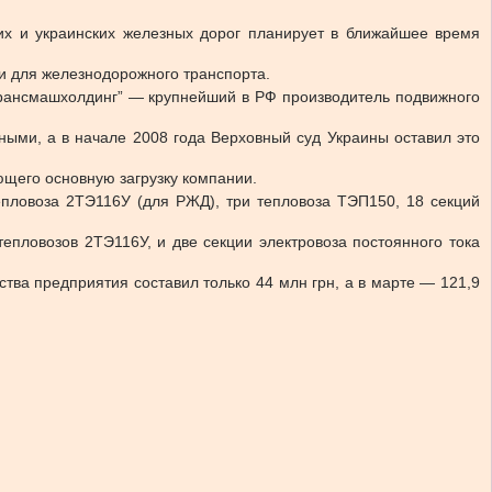
ских и украинских железных дорог планирует в ближайшее время
ти для железнодорожного транспорта.
рансмашхолдинг” — крупнейший в РФ производитель подвижного
ными, а в начале 2008 года Верховный суд Украины оставил это
щего основную загрузку компании.
тепловоза 2ТЭ116У (для РЖД), три тепловоза ТЭП150, 18 секций
епловозов 2ТЭ116У, и две секции электровоза постоянного тока
ва предприятия составил только 44 млн грн, а в марте — 121,9