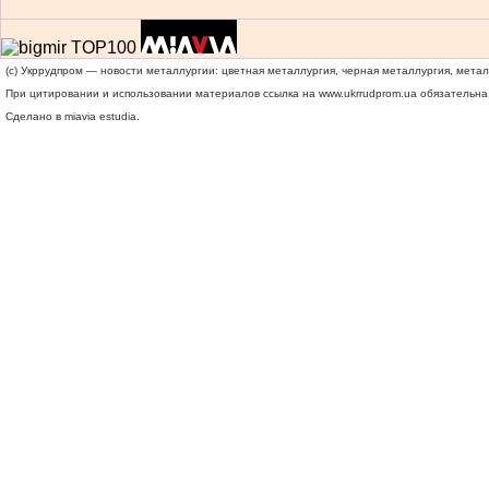
(c) Укррудпром — новости металлургии: цветная металлургия, черная металлургия, мета
При цитировании и использовании материалов ссылка на
www.ukrrudprom.ua
обязательна.
Сделано в miavia estudia.