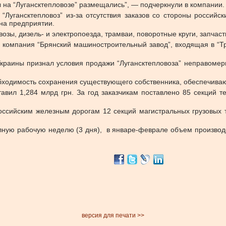
ы на “Лугансктепловозе” размещались”, — подчеркнули в компании.
“Лугансктепловоз” из-за отсутствия заказов со стороны россий
 на предприятии.
озы, дизель- и электропоезда, трамваи, поворотные круги, запчас
 компания “Брянский машиностроительный завод”, входящая в “Т
краины признал условия продажи “Лугансктепловоза” неправомер
обходимость сохранения существующего собственника, обеспечиваю
тавил 1,284 млрд грн. За год заказчикам поставлено 85 секций 
российским железным дорогам 12 секций магистральных грузовых т
лную рабочую неделю (3 дня), в январе-феврале объем производст
версия для печати >>