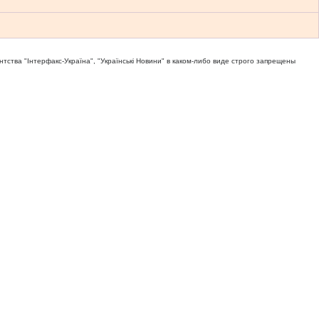
тва "Iнтерфакс-Україна", "Українськi Новини" в каком-либо виде строго запрещены