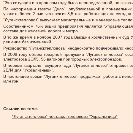
“Эта ситуация и в прошлом году была неопределенной, но заказ
По информации газеты “Дело”, опубликованной в понедельник, 
уволить более 2 тыс. человек из 8,5 тыс. работающих на сегодня
“Лугансктепловоз” выпускает магистральные и маневровые теплов
Собственником 76% акций предприятия является “Управляющая
состава для железной дороги и метро.
В то же время в ноябре 2007 года Высший хозяйственный суд У
решение без изменений.
Руководство “Лугансктепловоза” неоднократно подчеркивало не
В 2008 году объем товарной продукции “Лугансктепловоза” сос
электровоза 2ЭЛ5, 56 вагонов пригородных электропоездов.
В первом квартале текущего года “Лугансктепловоз” отправил 
2ЕЛ4 для “Укрзализныци”.
В настоящее время “Луганктепловоз” продолжает работать непо
млн грн.
Ссылки по теме:
“Лугансктепловоз” поставил тепловозы “Укрзалізнице”