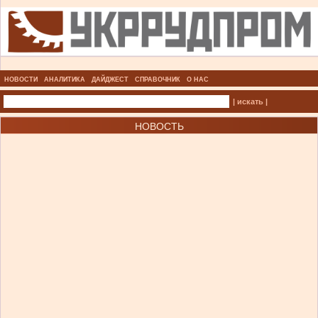
НОВОСТИ
АНАЛИТИКА
ДАЙДЖЕСТ
СПРАВОЧНИК
О НАС
| искать |
НОВОСТЬ