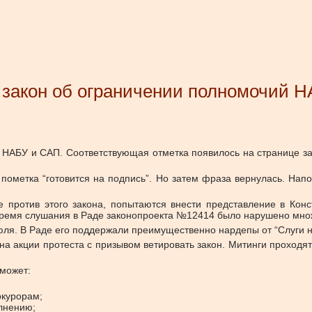
л закон об ограничении полномочий 
 НАБУ и САП. Соответствующая отметка появилось на странице за
 пометка “готовится на подпись”. Но затем фраза вернулась. На
 против этого закона, попытаются внести представление в Конс
время слушания в Раде законопроекта №12414 было нарушено множ
юля.
В Раде его поддержали преимущественно нардепы от “Слуги н
а акции протеста с призывом ветировать закон. Митинги проходят
сможет:
окурорам;
лнению;