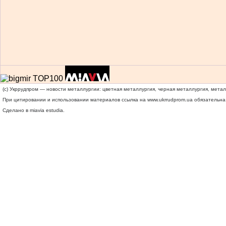
(c) Укррудпром — новости металлургии: цветная металлургия, черная металлургия, мета
При цитировании и использовании материалов ссылка на
www.ukrrudprom.ua
обязательна.
Сделано в miavia estudia.