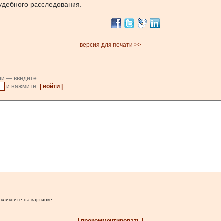
удебного расследования.
версия для печати >>
ии — введите
и нажмите
| войти |
.
 кликните на картинке.
| прокомментировать |