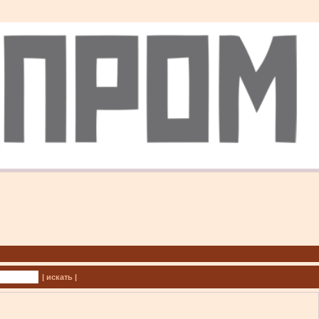
| искать |