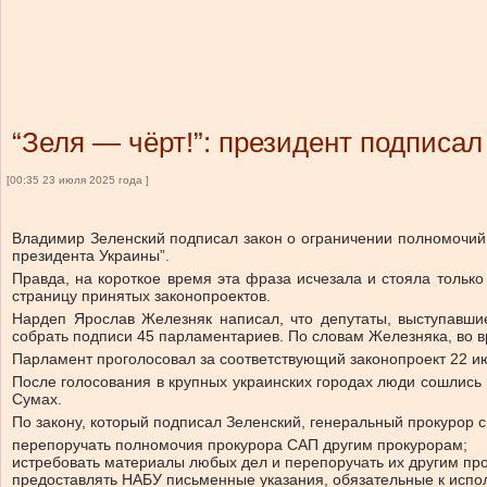
“Зеля — чёрт!”: президент подписа
[00:35 23 июля 2025 года ]
Владимир Зеленский подписал закон о ограничении полномочий
президента Украины”.
Правда, на короткое время эта фраза исчезала и стояла только
страницу принятых законопроектов.
Нардеп Ярослав Железняк написал, что депутаты, выступавшие
собрать подписи 45 парламентариев. По словам Железняка, во 
Парламент проголосовал за соответствующий законопроект 22 и
После голосования в крупных украинских городах люди сошлись н
Сумах.
По закону, который подписал Зеленский, генеральный прокурор 
перепоручать полномочия прокурора САП другим прокурорам;
истребовать материалы любых дел и перепоручать их другим пр
предоставлять НАБУ письменные указания, обязательные к испо