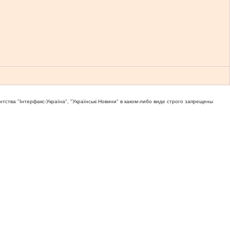
тва "Iнтерфакс-Україна", "Українськi Новини" в каком-либо виде строго запрещены