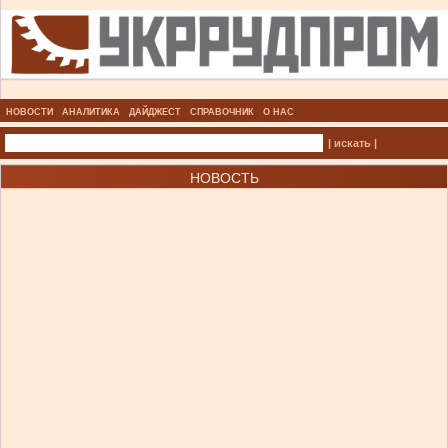
НОВОСТИ
АНАЛИТИКА
ДАЙДЖЕСТ
СПРАВОЧНИК
О НАС
| искать |
НОВОСТЬ