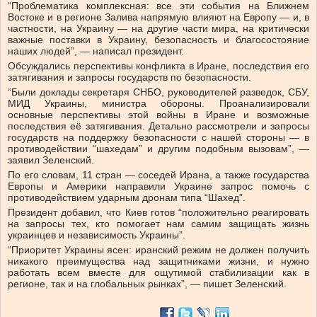
“Проблематика комплексная: все эти события на Ближнем
Востоке и в регионе Залива напрямую влияют на Европу — и, в
частности, на Украину — на другие части мира, на критически
важные поставки в Украину, безопасность и благосостояние
наших людей”, — написал президент.
Обсуждались перспективы конфликта в Иране, последствия его
затягивания и запросы государств по безопасности.
“Были доклады секретаря СНБО, руководителей разведок, СБУ,
МИД Украины, министра обороны. Проанализировали
основные перспективы этой войны в Иране и возможные
последствия её затягивания. Детально рассмотрели и запросы
государств на поддержку безопасности с нашей стороны — в
противодействии “шахедам” и другим подобным вызовам”, —
заявил Зеленский.
По его словам, 11 стран — соседей Ирана, а также государства
Европы и Америки направили Украине запрос помочь с
противодействием ударным дронам типа “Шахед”.
Президент добавил, что Киев готов “положительно реагировать
на запросы тех, кто помогает нам самим защищать жизнь
украинцев и независимость Украины”.
“Приоритет Украины ясен: иранский режим не должен получить
никакого преимущества над защитниками жизни, и нужно
работать всем вместе для ощутимой стабилизации как в
регионе, так и на глобальных рынках”, — пишет Зеленский.