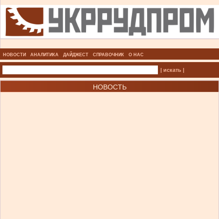
НОВОСТИ
АНАЛИТИКА
ДАЙДЖЕСТ
СПРАВОЧНИК
О НАС
| искать |
НОВОСТЬ