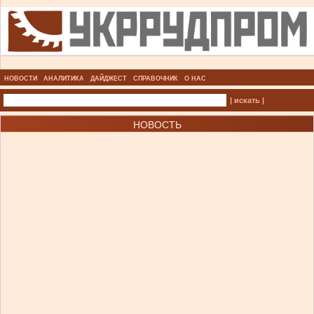
НОВОСТИ
АНАЛИТИКА
ДАЙДЖЕСТ
СПРАВОЧНИК
О НАС
| искать |
НОВОСТЬ