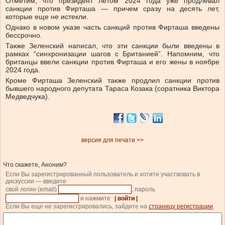
Отметим, что президент летом 2024 года уже продлевал
санкции против Фирташа — причем сразу на десять лет,
которые еще не истекли.
Однако в новом указе часть санкций против Фирташа введены
бессрочно.
Также Зеленский написал, что эти санкции были введены в
рамках “синхронизации шагов с Британией”. Напомним, что
британцы ввели санкции против Фирташа и его жены в ноябре
2024 года.
Кроме Фирташа Зеленский также продлил санкции против
бывшего народного депутата Тараса Козака (соратника Виктора
Медведчука).
версия для печати >>
Что скажете, Аноним?
Если Вы зарегистрированный пользователь и хотите участвовать в
дискуссии — введите
свой логин (email)
, пароль
и нажмите
| войти |
.
Если Вы еще не зарегистрировались, зайдите на
страницу регистрации
.