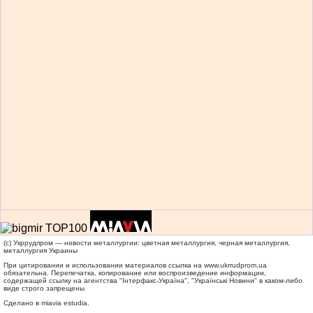
(c) Укррудпром — новости металлургии: цветная металлургия, черная металлургия,
металлургия Украины
При цитировании и использовании материалов ссылка на
www.ukrrudprom.ua
обязательна. Перепечатка, копирование или воспроизведение информации,
содержащей ссылку на агентства "Iнтерфакс-Україна", "Українськi Новини" в каком-либо
виде строго запрещены
Сделано в miavia estudia.