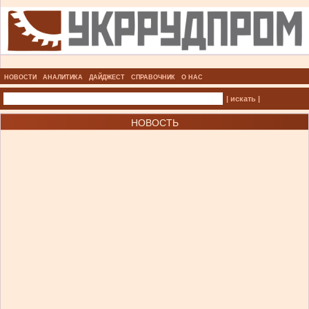
НОВОСТИ
АНАЛИТИКА
ДАЙДЖЕСТ
СПРАВОЧНИК
О НАС
| искать |
НОВОСТЬ