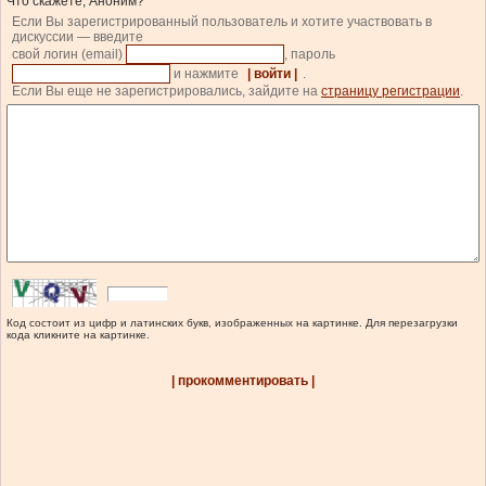
Что скажете, Аноним?
Если Вы зарегистрированный пользователь и хотите участвовать в
дискуссии — введите
свой логин (email)
, пароль
и нажмите
| войти |
.
Если Вы еще не зарегистрировались, зайдите на
страницу регистрации
.
Код состоит из цифр и латинских букв, изображенных на картинке. Для перезагрузки
кода кликните на картинке.
| прокомментировать |