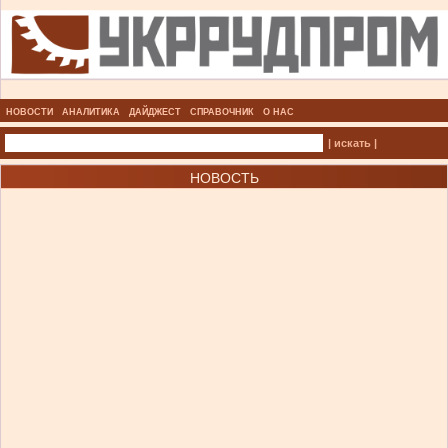
НОВОСТИ
АНАЛИТИКА
ДАЙДЖЕСТ
СПРАВОЧНИК
О НАС
| искать |
НОВОСТЬ