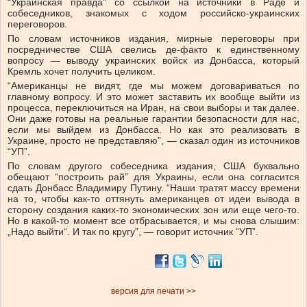
“Украинская правда” со ссылкой на источники в Раде и
собеседников, знакомых с ходом российско-украинских
переговоров.
По словам источников издания, мирные переговоры при
посредничестве США свелись де-факто к единственному
вопросу — выводу украинских войск из Донбасса, который
Кремль хочет получить целиком.
“Американцы не видят, где мы можем договариваться по
главному вопросу. И это может заставить их вообще выйти из
процесса, переключиться на Иран, на свои выборы и так далее.
Они даже готовы на реальные гарантии безопасности для нас,
если мы выйдем из Донбасса. Но как это реализовать в
Украине, просто не представляю”, — сказал один из источников
“УП”.
По словам другого собеседника издания, США буквально
обещают “построить рай” для Украины, если она согласится
сдать Донбасс Владимиру Путину. “Наши тратят массу времени
на то, чтобы как-то оттянуть американцев от идеи вывода в
сторону создания каких-то экономических зон или еще чего-то.
Но в какой-то момент все отбрасывается, и мы снова слышим:
„Надо выйти“. И так по кругу”, — говорит источник “УП”.
версия для печати >>