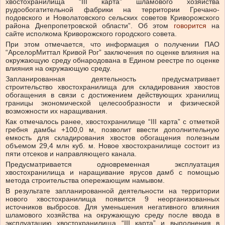
хвостохранилища “III карта” шламового хозяйства
рудообогатительной фабрики на территории Гречано-
подовского и Новолатовского сельских советов Криворожского
района Днепропетровской области”. Об этом
говорится
на
сайте исполкома Криворожского городского совета.
При этом отмечается, что информация о получении ПАО
“АрселорМиттал Кривой Рог” заключения по оценке влияния на
окружающую среду обнародована в Едином реестре по оценке
влияния на окружающую среду.
Запланированная деятельность предусматривает
строительство хвостохранилища для складирования хвостов
обогащения в связи с достижением действующих хранилищ
границы экономической целесообразности и физической
возможности их наращивания.
Как отмечалось ранее, хвостохранилище “III карта” с отметкой
гребня дамбы +100,0 м, позволит ввести дополнительную
емкость для складирования хвостов обогащения полезным
объемом 29,4 млн куб. м. Новое хвостохранилище состоит из
пяти отсеков и направляющего канала.
Предусматривается одновременная эксплуатация
хвостохранилища и наращивание ярусов дамб с помощью
метода строительства опережающим намывом.
В результате запланированной деятельности на территории
нового хвостохранилища появится 9 неорганизованных
источников выбросов. Для уменьшения негативного влияния
шламового хозяйства на окружающую среду после ввода в
эксплуатацию хвостохранилища “III карта” и выполнения в