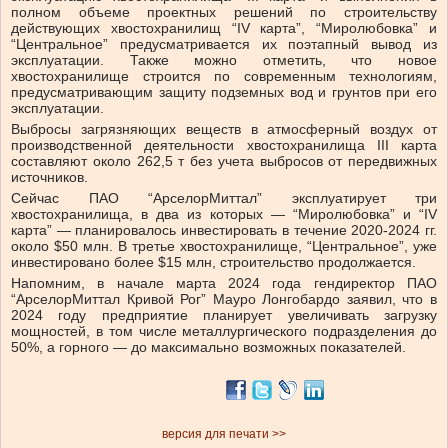
полном объеме проектных решений по строительству
действующих хвостохранилищ “IV карта”, “Миролюбовка” и
“Центральное” предусматривается их поэтапный вывод из
эксплуатации. Также можно отметить, что новое
хвостохранилище строится по современным технологиям,
предусматривающим защиту подземных вод и грунтов при его
эксплуатации.
Выбросы загрязняющих веществ в атмосферный воздух от
производственной деятельности хвостохранилища III карта
составляют около 262,5 т без учета выбросов от передвижных
источников.
Сейчас ПАО “АрселорМиттал” эксплуатирует три
хвостохранилища, в два из которых — “Миролюбовка” и “IV
карта” — планировалось инвестировать в течение 2020-2024 гг.
около $50 млн. В третье хвостохранилище, “Центральное”, уже
инвестировано более $15 млн, строительство продолжается.
Напомним, в начале марта 2024 года гендиректор ПАО
“АрселорМиттал Кривой Рог” Мауро Лонгобардо заявил, что в
2024 году предприятие планирует увеличивать загрузку
мощностей, в том числе металлургического подразделения до
50%, а горного — до максимально возможных показателей.
версия для печати >>