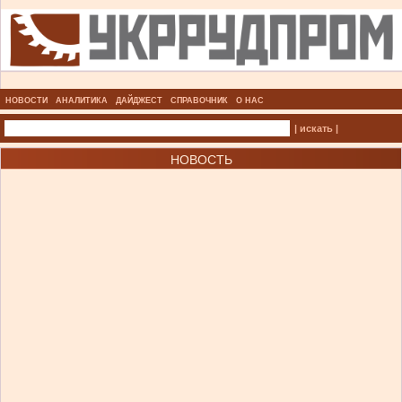
НОВОСТИ
АНАЛИТИКА
ДАЙДЖЕСТ
СПРАВОЧНИК
О НАС
| искать |
НОВОСТЬ