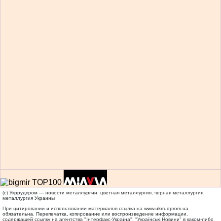
(c) Укррудпром — новости металлургии: цветная металлургия, черная металлургия,
металлургия Украины
При цитировании и использовании материалов ссылка на
www.ukrrudprom.ua
обязательна. Перепечатка, копирование или воспроизведение информации,
содержащей ссылку на агентства "Iнтерфакс-Україна", "Українськi Новини" в каком-либо