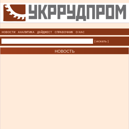
НОВОСТИ
АНАЛИТИКА
ДАЙДЖЕСТ
СПРАВОЧНИК
О НАС
| искать |
НОВОСТЬ