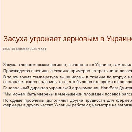
Засуха угрожает зерновым в Украин
[15:30 18 сентября 2024 года ]
Засуха в черноморском регионе, в частности в Украине, замедли
Производство пшеницы в Украине примерно на треть ниже довоенн
В то же время температура выше нормы в Украине во вторую н
составляет около половины того, что было на это время в прошло
Генеральный директор украинской агрокомпании HarvEast Дмитри
“Мы можем быть уверены в уменьшении площадей посевов рапса в 
Погодные проблемы дополняют другие трудности для фермеро
фермеры в других частях Украины работают, несмотря на загря