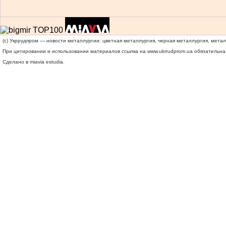
(c) Укррудпром — новости металлургии: цветная металлургия, черная металлургия, мета
При цитировании и использовании материалов ссылка на
www.ukrrudprom.ua
обязательна.
Сделано в miavia estudia.