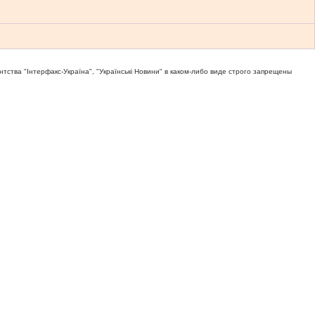
тва "Iнтерфакс-Україна", "Українськi Новини" в каком-либо виде строго запрещены