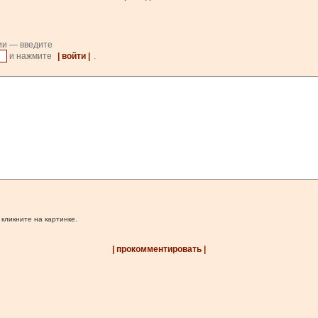
ии — введите
и нажмите
| войти |
.
 кликните на картинке.
| прокомментировать |