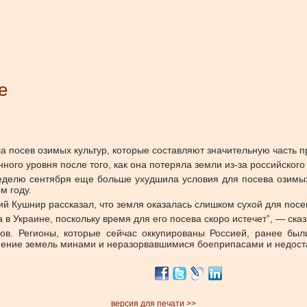
е
ла посев озимых культур, которые составляют значительную часть 
ого уровня после того, как она потеряла земли из-за российского
еделю сентября еще больше ухудшила условия для посева озимых 
м году.
й Кушнир рассказал, что земля оказалась слишком сухой для посев
Украине, поскольку время для его посева скоро истечет”, — сказа
в. Регионы, которые сейчас оккупированы Россией, ранее были
знение земель минами и неразорвавшимися боеприпасами и недоста
версия для печати >>