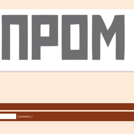
| искать |