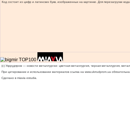
Код состоит из цифр и латинских букв, изображенных на картинке. Для перезагрузки кода
(c) Укррудпром — новости металлургии: цветная металлургия, черная металлургия, мета
При цитировании и использовании материалов ссылка на
www.ukrrudprom.ua
обязательна.
Сделано в miavia estudia.