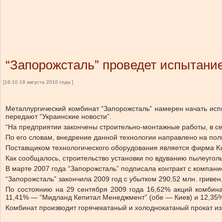
“Запорожсталь” проведет испытани
[16:10 19 августа 2010 года ]
Металлургический комбинат “Запорожсталь” намерен начать исп
передают “Украинские новости”.
“На предприятии закончены строительно-монтажные работы, в с
По его словам, внедрение данной технологии направлено на пол
Поставщиком технологического оборудования является фирма Ku
Как сообщалось, строительство установки по вдуванию пылеуголь
В марте 2007 года “Запорожсталь” подписала контракт с компание
“Запорожсталь” закончила 2009 год с убытком 290,52 млн. гривен
По состоянию на 29 сентября 2009 года 16,62% акций комбина
11,41% — “Мидланд Кепитал Менеджмент” (обе — Киев) и 12,35% а
Комбинат производит горячекатаный и холоднокатаный прокат из