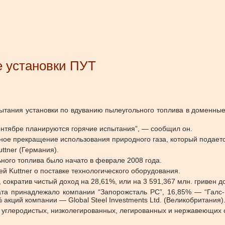
е установки ПУТ
ытания установки по вдуванию пылеугольного топлива в доменные
ентябре планируются горячие испытания”, — сообщил он.
ное прекращение использования природного газа, который подаетс
ttner (Германия).
ного топлива было начато в феврале 2008 года.
й Kuttner о поставке технологического оборудования.
, сократив чистый доход на 28,61%, или на 3 591,367 млн. гривен д
та принадлежало компании “Запорожсталь РС”, 16,85% — “Галс-
кций компании — Global Steel Investments Ltd. (Великобритания)
 углеродистых, низколегированных, легированных и нержавеющих 