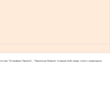
тва "Iнтерфакс-Україна", "Українськi Новини" в каком-либо виде строго запрещены