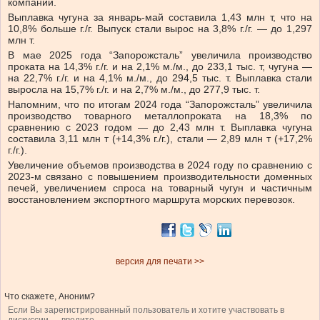
компании.
Выплавка чугуна за январь-май составила 1,43 млн т, что на
10,8% больше г./г. Выпуск стали вырос на 3,8% г./г. — до 1,297
млн т.
В мае 2025 года “Запорожсталь” увеличила производство
проката на 14,3% г./г. и на 2,1% м./м., до 233,1 тыс. т, чугуна —
на 22,7% г./г. и на 4,1% м./м., до 294,5 тыс. т. Выплавка стали
выросла на 15,7% г./г. и на 2,7% м./м., до 277,9 тыс. т.
Напомним, что по итогам 2024 года “Запорожсталь” увеличила
производство товарного металлопроката на 18,3% по
сравнению с 2023 годом — до 2,43 млн т. Выплавка чугуна
составила 3,11 млн т (+14,3% г./г.), стали — 2,89 млн т (+17,2%
г./г.).
Увеличение объемов производства в 2024 году по сравнению с
2023-м связано с повышением производительности доменных
печей, увеличением спроса на товарный чугун и частичным
восстановлением экспортного маршрута морских перевозок.
версия для печати >>
Что скажете, Аноним?
Если Вы зарегистрированный пользователь и хотите участвовать в