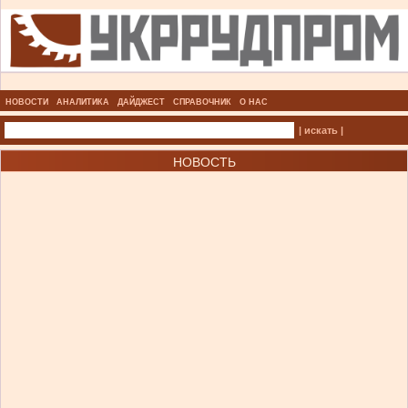
НОВОСТИ
АНАЛИТИКА
ДАЙДЖЕСТ
СПРАВОЧНИК
О НАС
| искать |
НОВОСТЬ