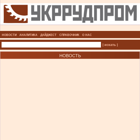
НОВОСТИ
АНАЛИТИКА
ДАЙДЖЕСТ
СПРАВОЧНИК
О НАС
| искать |
НОВОСТЬ