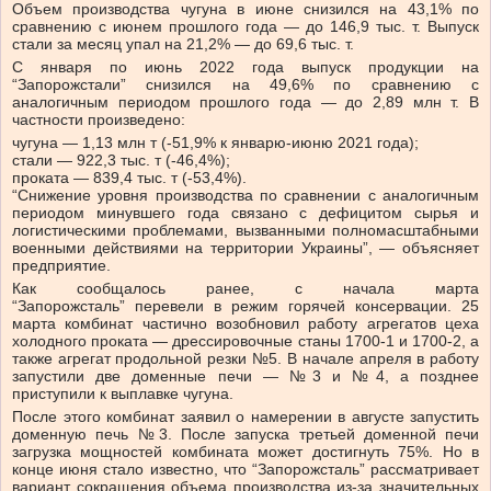
Объем производства чугуна в июне снизился на 43,1% по
сравнению с июнем прошлого года — до 146,9 тыс. т. Выпуск
стали за месяц упал на 21,2% — до 69,6 тыс. т.
С января по июнь 2022 года выпуск продукции на
“Запорожстали” снизился на 49,6% по сравнению с
аналогичным периодом прошлого года — до 2,89 млн т. В
частности произведено:
чугуна — 1,13 млн т (-51,9% к январю-июню 2021 года);
стали — 922,3 тыс. т (-46,4%);
проката — 839,4 тыс. т (-53,4%).
“Снижение уровня производства по сравнении с аналогичным
периодом минувшего года связано с дефицитом сырья и
логистическими проблемами, вызванными полномасштабными
военными действиями на территории Украины”, — объясняет
предприятие.
Как сообщалось ранее, с начала марта
“Запорожсталь” перевели в режим горячей консервации. 25
марта комбинат частично возобновил работу агрегатов цеха
холодного проката — дрессировочные станы 1700-1 и 1700-2, а
также агрегат продольной резки №5. В начале апреля в работу
запустили две доменные печи — №3 и №4, а позднее
приступили к выплавке чугуна.
После этого комбинат заявил о намерении в августе запустить
доменную печь №3. После запуска третьей доменной печи
загрузка мощностей комбината может достигнуть 75%. Но в
конце июня стало известно, что “Запорожсталь” рассматривает
вариант сокращения объема производства из-за значительных