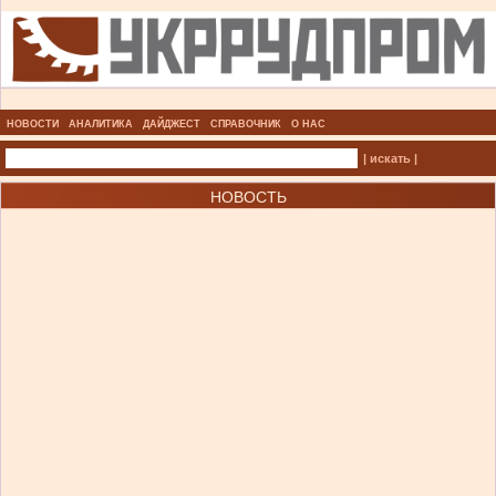
НОВОСТИ
АНАЛИТИКА
ДАЙДЖЕСТ
СПРАВОЧНИК
О НАС
| искать |
НОВОСТЬ