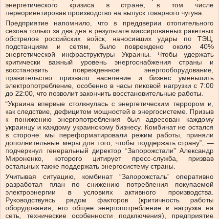
энергетического кризиса в стране, в том числе
переориентировав производство на выпуск товарного чугуна.
Предприятие напомнило, что в преддверии отопительного
сезона только за два дня в результате массированных ракетных
обстрелов российских войск, наносивших удары по ТЭЦ,
подстанциям и сетям, было повреждено около 40%
энергетической инфраструктуры Украины. Чтобы удержать
критически важный уровень энергоснабжения страны и
восстановить поврежденное энергооборудование,
правительство призвало население и бизнес уменьшить
электропотребление, особенно в часы пиковой нагрузки с 7:00
до 22:00, что позволит закончить восстановительные работы.
“Украина впервые столкнулась с энергетическим террором и,
как следствие, дефицитом мощностей в энергосистеме. Призыв
к понижению энергопотребления был адресован каждому
украинцу и каждому украинскому бизнесу. Комбинат не остался
в стороне: мы переформатировали режим работы, приняли
дополнительные меры для того, чтобы поддержать страну”, —
подчеркнул генеральный директор “Запорожстали” Александр
Мироненко, которого цитирует пресс-служба, призвав
остальных также поддержать энергосистему страны.
Учитывая ситуацию, комбинат “Запорожсталь” оперативно
разработал план по снижению потребления покупаемой
электроэнергии в условиях активного производства.
Руководствуясь рядом факторов (критичность работы
оборудования, его общее энергопотребление и нагрузка на
сеть, технические особенности подключения), предприятие