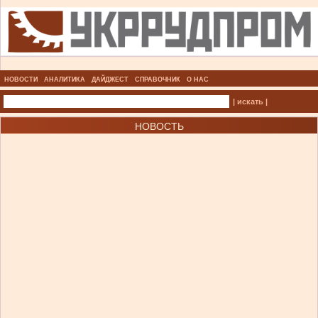
НОВОСТИ
АНАЛИТИКА
ДАЙДЖЕСТ
СПРАВОЧНИК
О НАС
| искать |
НОВОСТЬ