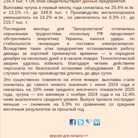
234,4 тыс. т. Об этом свидетельствуют
данные
предприятия.
Выплавка чугуна в первый месяц года снизилась на 20,4% м./м.
и 13,1% г./г., до 249,9 тыс. т. Производство металлопроката
уменьшилось на 14,2% м./м., но увеличилось на 0,3% г./г., до
215,7 тыс. т.
Последние месяцы для “Запорожстали” отличились
серьезными трудностями, поскольку РФ продолжает
обстреливать энергетику Украины, нанося удары по
стабильности генерации и поставок электроэнергии.
Вследствие таких атак предприятие останавливало работу
дважды за короткий промежуток времени — в середине
декабря на несколько дней и в начале января. Технологической
аварии удалось избежать благодаря четким действиям
персонала по безопасной остановке оборудования. В обоих
случаях простои производства длились до двух суток.
Это существенно повлияло на итоги января: выплавка стали
снизилась до самого низкого значения с июня 2024 года и
оказалась на 16% ниже среднего месячного показателя 2025
года, чугуна — это минимум с ноября 2024 года и на 12,4%
ниже аналогичного среднего уровня. Выпуск проката пострадал
меньше — снижение на 5,9% по сравнению со средним
месячным результатом за прошлый год.
версия для печати >>