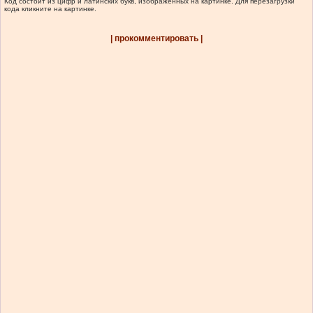
Код состоит из цифр и латинских букв, изображенных на картинке. Для перезагрузки
кода кликните на картинке.
| прокомментировать |