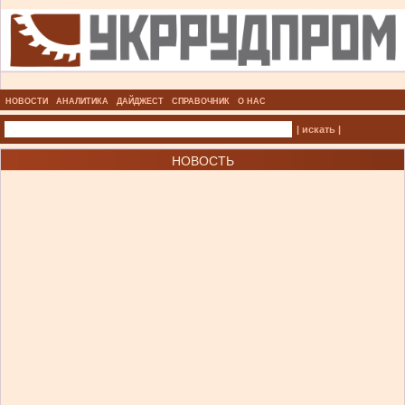
НОВОСТИ
АНАЛИТИКА
ДАЙДЖЕСТ
СПРАВОЧНИК
О НАС
| искать |
НОВОСТЬ