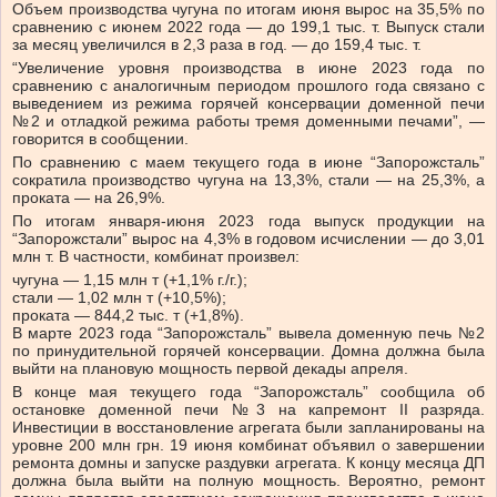
Объем производства чугуна по итогам июня вырос на 35,5% по
сравнению с июнем 2022 года — до 199,1 тыс. т. Выпуск стали
за месяц увеличился в 2,3 раза в год. — до 159,4 тыс. т.
“Увеличение уровня производства в июне 2023 года по
сравнению с аналогичным периодом прошлого года связано с
выведением из режима горячей консервации доменной печи
№2 и отладкой режима работы тремя доменными печами”, —
говорится в сообщении.
По сравнению с маем текущего года в июне “Запорожсталь”
сократила производство чугуна на 13,3%, стали — на 25,3%, а
проката — на 26,9%.
По итогам января-июня 2023 года выпуск продукции на
“Запорожстали” вырос на 4,3% в годовом исчислении — до 3,01
млн т. В частности, комбинат произвел:
чугуна — 1,15 млн т (+1,1% г./г.);
стали — 1,02 млн т (+10,5%);
проката — 844,2 тыс. т (+1,8%).
В марте 2023 года “Запорожсталь” вывела доменную печь №2
по принудительной горячей консервации. Домна должна была
выйти на плановую мощность первой декады апреля.
В конце мая текущего года “Запорожсталь” сообщила об
остановке доменной печи №3 на капремонт II разряда.
Инвестиции в восстановление агрегата были запланированы на
уровне 200 млн грн. 19 июня комбинат объявил о завершении
ремонта домны и запуске раздувки агрегата. К концу месяца ДП
должна была выйти на полную мощность. Вероятно, ремонт