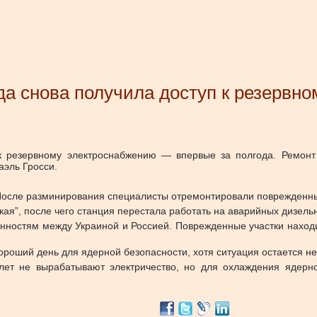
да снова получила доступ к резервн
 к резервному электроснабжению — впервые за полгода. Ремонт
аэль Гросси.
. После разминирования специалисты отремонтировали поврежденн
ая”, после чего станция перестала работать на аварийных дизель
ренностям между Украиной и Россией. Поврежденные участки наход
ороший день для ядерной безопасности, хотя ситуация остается не
 лет не вырабатывают электричество, но для охлаждения ядерн