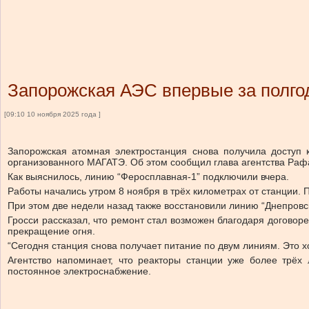
Запорожская АЭС впервые за полго
[09:10 10 ноября 2025 года ]
Запорожская атомная электростанция снова получила доступ
организованного МАГАТЭ. Об этом сообщил глава агентства Раф
Как выяснилось, линию “Феросплавная-1” подключили вчера.
Работы начались утром 8 ноября в трёх километрах от станции
При этом две недели назад также восстановили линию “Днепровск
Гросси рассказал, что ремонт стал возможен благодаря догово
прекращение огня.
“Сегодня станция снова получает питание по двум линиям. Это х
Агентство напоминает, что реакторы станции уже более трёх
постоянное электроснабжение.