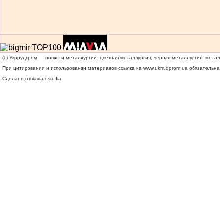
(c) Укррудпром — новости металлургии: цветная металлургия, черная металлургия, мета
При цитировании и использовании материалов ссылка на
www.ukrrudprom.ua
обязательна.
Сделано в miavia estudia.