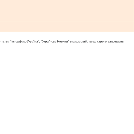
тва "Iнтерфакс-Україна", "Українськi Новини" в каком-либо виде строго запрещены