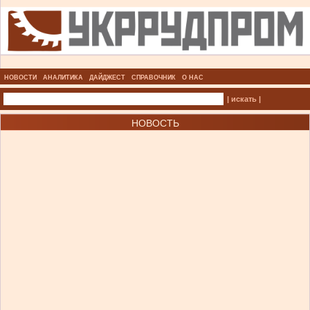
НОВОСТИ
АНАЛИТИКА
ДАЙДЖЕСТ
СПРАВОЧНИК
О НАС
| искать |
НОВОСТЬ