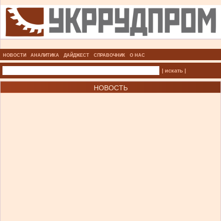
НОВОСТИ
АНАЛИТИКА
ДАЙДЖЕСТ
СПРАВОЧНИК
О НАС
| искать |
НОВОСТЬ