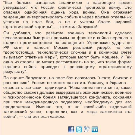
“Все больше западных аналитиков в настоящее время
утверждают, что Россия фактически проиграла войну. Это
опасная ошибочная оценка хода в
ойны
. Она отражает
тенденцию интерпретировать события через призму отдельных
успехов на поле боя, а не с учетом более широкой
стратегической картины”, — отметил Залужный.
Он добавил, что развитие военных технологий сделало
невозможным быстрые прорывы на фронте и война перешла в
стадию противостояния на истощение. Украинские удары по
РФ хотя и наносят Москве реальный ущерб, но они
“дорогостоящи, технологически сложны и в конечном счете
вызывают ответные меры”, которые могут быть мощнее. И “ни
одна из сторон не может рассчитывать на то, что такая форма
ведения войны приведет к решающему стратегическому
результату”.
По оценке Залужного, на поле боя сложилось “нечто, близкое к
равновесию”: Россия не может захватить Украину, а Украина —
отвоевать все свои территории. ”Решающим является то, какое
общество сможет дольше выдерживать экономическое, военное
и психологическое бремя затянувшегося конфликта, сохраняя
при этом международную поддержку, необходимую для его
продолжения. Именно это, а не какой-либо отдельный
тактический успех, определит, как и когда закончится эта
война”, — считает экс-главком.