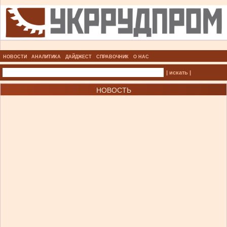
НОВОСТИ
АНАЛИТИКА
ДАЙДЖЕСТ
СПРАВОЧНИК
О НАС
| искать |
НОВОСТЬ