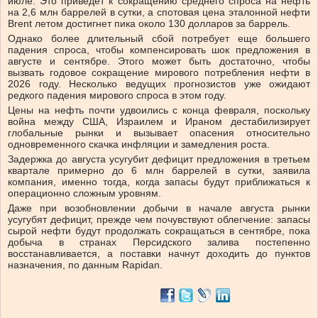
июле. Это приведет к сокращению среднего спроса на нефть
на 2,6 млн баррелей в сутки, а спотовая цена эталонной нефти
Brent летом достигнет пика около 130 долларов за баррель.
Однако более длительный сбой потребует еще большего
падения спроса, чтобы компенсировать шок предложения в
августе и сентябре. Этого может быть достаточно, чтобы
вызвать годовое сокращение мирового потребления нефти в
2026 году. Несколько ведущих прогнозистов уже ожидают
редкого падения мирового спроса в этом году.
Цены на нефть почти удвоились с конца февраля, поскольку
война между США, Израилем и Ираном дестабилизирует
глобальные рынки и вызывает опасения относительно
одновременного скачка инфляции и замедления роста.
Задержка до августа усугубит дефицит предложения в третьем
квартале примерно до 6 млн баррелей в сутки, заявила
компания, именно тогда, когда запасы будут приближаться к
операционно сложным уровням.
Даже при возобновлении добычи в начале августа рынки
усугубят дефицит, прежде чем почувствуют облегчение: запасы
сырой нефти будут продолжать сокращаться в сентябре, пока
добыча в странах Персидского залива постепенно
восстанавливается, а поставки начнут доходить до пунктов
назначения, по данным Rapidan.