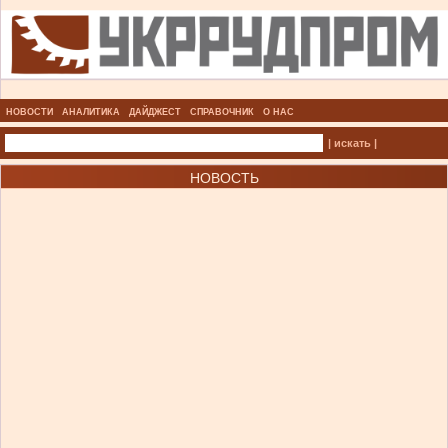
НОВОСТИ
АНАЛИТИКА
ДАЙДЖЕСТ
СПРАВОЧНИК
О НАС
| искать |
НОВОСТЬ