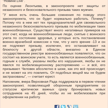
“Новини.Live”.
По оценке Леонтьева, в законопроекте нет защиты от
незаконного и безосновательного призыва таких мужчин.
“У меня есть очень большие сомнения по поводу этого
законопроекта, что он будет нормально работать. Почему?
Потому что в нем нет тех предохранителей для своевольного
незаконного безосновательного призыва по мобилизации таких
военнообязанных. Существует много негативных примеров на
этот счет, когда не военнообязанные люди, снятые с воинского
учета по состоянию здоровья, у которых есть постановление
военно-врачебной комиссии о том, что у него зрение -13 и он
не подлежит призыву, исключен, его останавливают на
блокпосту в другой области, внезапно в Едином
государственном реестре военнообязанных появляется, что он
состоит на воинском учете, то есть является военнообязанным,
годным к службе, указаны якобы его нарушения, якобы он не
явился по мобилизационному распоряжению — и всё, его
призывают. Человек абсолютно в шоке, как это всё происходит,
и не может на это повлиять. От подобных вещей мы не будем
застрахованы”, — считает юрист.
Напомним, вчера Верховная Рада поддержала в первом чтении
законопроект, позволяющий оборонным предприятиям со
статусом критически важных сразу бронировать новых
сотрудников на 45 дней, чтобы их не мобилизовали при
оформлении на работу.