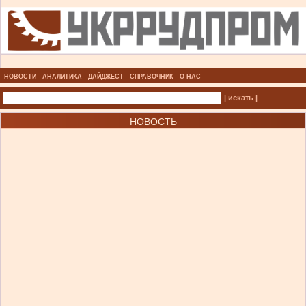
НОВОСТИ
АНАЛИТИКА
ДАЙДЖЕСТ
СПРАВОЧНИК
О НАС
| искать |
НОВОСТЬ