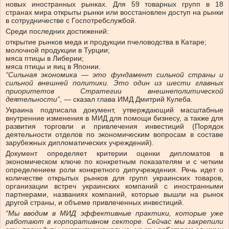
новых иностранных рынках. Для 59 товарных групп в 18
странах мира открыты рынки или восстановлен доступ на рынки
в сотрудничестве с Госпотребслужбой.
Среди последних достижений:
открытие рынков меда и продукции пчеловодства в Катаре;
молочной продукции в Турции;
мяса птицы в Либерии;
мяса птицы и яиц в Японии.
“Сильная экономика — это фундамент сильной страны и
сильной внешней политики. Это один из шести главных
приоритетов Стратегии внешнеполитической
деятельности”
, — сказал глава ИМД Дмитрий Кулеба.
Украина подписала документ, утверждающий масштабные
внутренние изменения в МИД для помощи бизнесу, а также для
развития торговли и привлечения инвестиций (Порядок
деятельности отделов по экономическим вопросам в составе
зарубежных дипломатических учреждений).
Документ определяет критерии оценки дипломатов в
экономическом ключе по конкретным показателям и с четким
определением роли конкретного дипучреждения. Речь идет о
количестве открытых рынков для групп украинских товаров,
организации встреч украинских компаний с иностранными
партнерами, названиях компаний, которые вышли на рынок
другой страны, и объеме привлеченных инвестиций.
“Мы вводим в МИД эффективные практики, которые уже
работают в корпоративном секторе. Сейчас мы закрепили