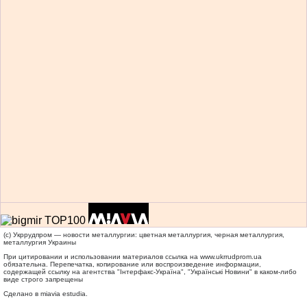
(c) Укррудпром — новости металлургии: цветная металлургия, черная металлургия,
металлургия Украины
При цитировании и использовании материалов ссылка на
www.ukrrudprom.ua
обязательна. Перепечатка, копирование или воспроизведение информации,
содержащей ссылку на агентства "Iнтерфакс-Україна", "Українськi Новини" в каком-либо
виде строго запрещены
Сделано в miavia estudia.