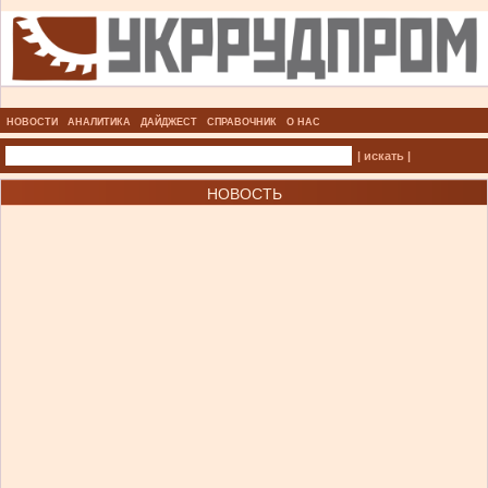
НОВОСТИ
АНАЛИТИКА
ДАЙДЖЕСТ
СПРАВОЧНИК
О НАС
| искать |
НОВОСТЬ