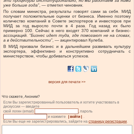
эти процедуры институционально, но мы работаем за ними
уже больше года”
, — отметил чиновник.
По словам министра, результаты говорят сами за себя. МИД
получает положительные оценки от бизнеса. Именно поэтому
количество компаний в Совете экспортеров и инвесторов при
МИД за год выросло почти в 4 раза. Год назад их было
примерно 100. Сейчас в него входят 370 компаний и бизнес-
ассоциаций.
“Бизнес идет туда, где помогают не на словах,
а в действительности”
, — акцентировал Кулеба.
В МИД призвали бизнес и в дальнейшем развивать культуру
экспортера, эффективно и конструктивно сотрудничать с
министерством, чтобы добиваться успехов.
версия для печати >>
Что скажете, Аноним?
Если Вы зарегистрированный пользователь и хотите участвовать в
дискуссии — введите
свой логин (email)
, пароль
и нажмите
| войти |
.
Если Вы еще не зарегистрировались, зайдите на
страницу регистрации
.