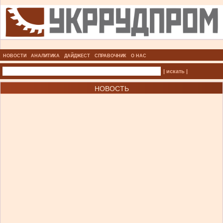
НОВОСТИ
АНАЛИТИКА
ДАЙДЖЕСТ
СПРАВОЧНИК
О НАС
| искать |
НОВОСТЬ