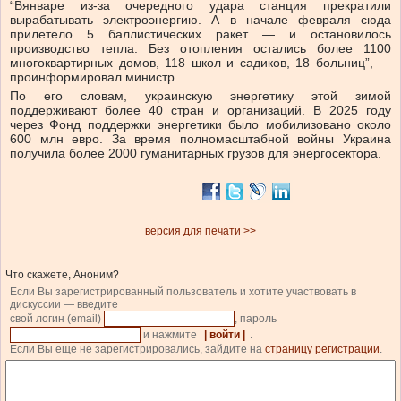
“В
январе из-за очередного удара станция прекратили
вырабатывать электроэнергию. А в начале февраля сюда
прилетело 5 баллистических ракет — и остановилось
производство тепла. Без отопления остались более 1100
многоквартирных домов, 118 школ и садиков, 18 больниц”, —
проинформировал министр.
По его словам,
украинскую энергетику этой зимой
поддерживают более 40 стран и организаций. В 2025 году
через Фонд поддержки энергетики было мобилизовано около
600 млн евро. За время полномасштабной войны Украина
получила более 2000 гуманитарных грузов для энергосектора.
версия для печати >>
Что скажете, Аноним?
Если Вы зарегистрированный пользователь и хотите участвовать в
дискуссии — введите
свой логин (email)
, пароль
и нажмите
| войти |
.
Если Вы еще не зарегистрировались, зайдите на
страницу регистрации
.