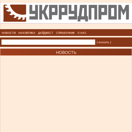
НОВОСТИ
АНАЛИТИКА
ДАЙДЖЕСТ
СПРАВОЧНИК
О НАС
| искать |
НОВОСТЬ