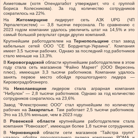
Ахметовым (хотя Опендатабот утверждает, что с группой
Бориса Колесникова). За год количество сотрудников
сократилось на 22%.
На
Житомирщине
лидирует сеть АЗК UPG (ЧП
Укрпалетсистем) — 3,8 тысячи персонала. По сравнению с
2023 годом компании удалось увеличить штат на 14,5% и это
самый большой результат среди других компаний.
Крупнейшим работодателем на
Тернопольщине
стал завод
кабельных сетей ООО “СЕ Борднетце-Украина”. Компания
имеет 3,5 тысячи рабочих. Однако за последний год работников
стало меньше на 13,3%.
В
Кировоградской
области крупнейшим работодателем в этом
году стала сеть магазинов “Файно Маркет” (ООО Вересень
плюс), имеющая 3,3 тысячи работников. Компании удалось
занять первое место обойдя прошлогоднего лидера —
Кировоградоблэнерго.
На
Николаевщине
лидером стала аграрная компания
“Нибулон” — 2,8 тысячи работников. Однако за год количество
сотрудников сократилось на 23,6%.
Завод “Флекстроникс ООО” стал крупнейшим по количеству
рабочих на
Закарпатье
. Там работает 2,5 тысячи работников.
Это на 15,5% меньше, чем в 2023 году.
В
Ровенской области
крупнейшим работодателем стала
компания “Ровноазот”, имеющая более 1,8 тысячи сотрудников.
В
Черновицкой
области сети магазинов “Тайстра групп”
удалось обойти прошлогоднего лидера компанию РОМА и