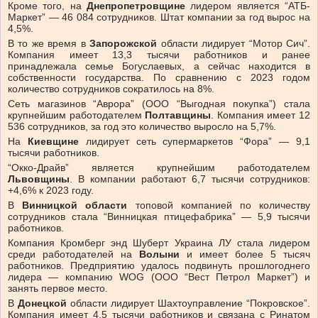
Кроме того, на
Днепропетровщине
лидером является “АТБ-
Маркет” — 46 084 сотрудников. Штат компании за год вырос на
4,5%.
В то же время в
Запорожской
области лидирует “Мотор Сич”.
Компания имеет 13,3 тысячи работников и ранее
принадлежала семье Богуслаевых, а сейчас находится в
собственности государства. По сравнению с 2023 годом
количество сотрудников сократилось на 8%.
Сеть магазинов “Аврора” (ООО “Выгодная покупка”) стала
крупнейшим работодателем
Полтавщины
. Компания имеет 12
536 сотрудников, за год это количество выросло на 5,7%.
На
Киевщине
лидирует сеть супермаркетов “Фора” — 9,1
тысячи работников.
“Окко-Драйв” является крупнейшим работодателем
Львовщины
. В компании работают 6,7 тысячи сотрудников:
+4,6% к 2023 году.
В
Винницкой области
топовой компанией по количеству
сотрудников стала “Винницкая птицефабрика” — 5,9 тысячи
работников.
Компания Кромберг энд Шуберт Украина ЛУ стала лидером
среди работодателей на
Волыни
и имеет более 5 тысяч
работников. Предприятию удалось подвинуть прошлогоднего
лидера — компанию WOG (ООО “Вест Петрол Маркет”) и
занять первое место.
В
Донецкой
области лидирует Шахтоуправление “Покровское”.
Компания имеет 4,5 тысячи работников и связана с Ринатом