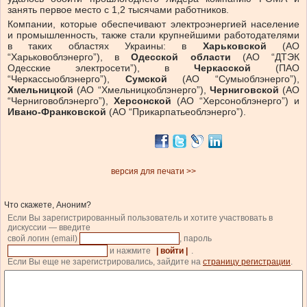
занять первое место с 1,2 тысячами работников.
Компании, которые обеспечивают электроэнергией население
и промышленность, также стали крупнейшими работодателями
в таких областях Украины: в
Харьковской
(АО
“Харьковоблэнерго”), в
Одесской области
(АО “ДТЭК
Одесские электросети”), в
Черкасской
(ПАО
“Черкассыоблэнерго”),
Сумской
(АО “Сумыоблэнерго”),
Хмельницкой
(АО “Хмельницкоблэнерго”),
Черниговской
(АО
“Черниговоблэнерго”),
Херсонской
(АО “Херсоноблэнерго”) и
Ивано-Франковской
(АО “Прикарпатьеоблэнерго”).
версия для печати >>
Что скажете, Аноним?
Если Вы зарегистрированный пользователь и хотите участвовать в
дискуссии — введите
свой логин (email)
, пароль
и нажмите
| войти |
.
Если Вы еще не зарегистрировались, зайдите на
страницу регистрации
.