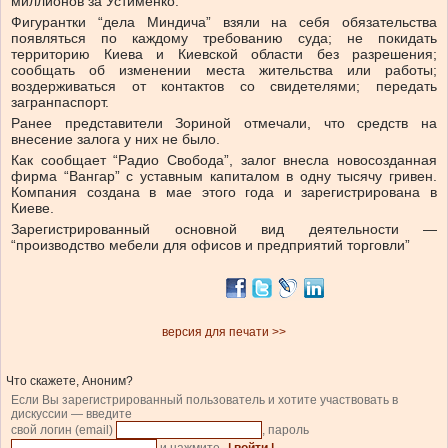
миллионов за Устименко.
Фигурантки “дела Миндича” взяли на себя обязательства
появляться по каждому требованию суда; не покидать
территорию Киева и Киевской области без разрешения;
сообщать об изменении места жительства или работы;
воздерживаться от контактов со свидетелями; передать
загранпаспорт.
Ранее представители Зориной
отмечали
, что средств на
внесение залога у них не было.
Как сообщает “Радио Свобода”,
залог
внесла новосозданная
фирма “Вангар” с уставным капиталом в одну тысячу гривен.
Компания создана
в
мае этого года и зарегистрирована в
Киеве.
Зарегистрированный
основной вид деятельности —
“производство мебели для офисов и предприятий торговли”
версия для печати >>
Что скажете, Аноним?
Если Вы зарегистрированный пользователь и хотите участвовать в
дискуссии — введите
свой логин (email)
, пароль