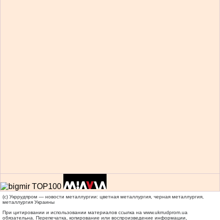
(c) Укррудпром — новости металлургии: цветная металлургия, черная металлургия,
металлургия Украины
При цитировании и использовании материалов ссылка на
www.ukrrudprom.ua
обязательна. Перепечатка, копирование или воспроизведение информации,