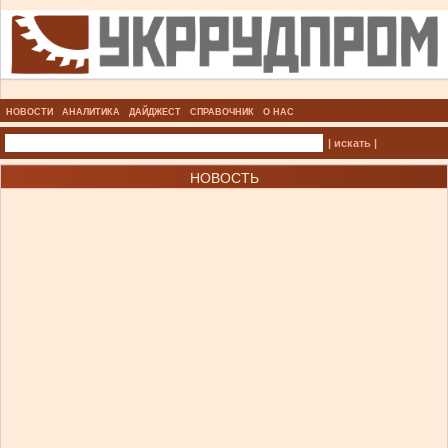
НОВОСТИ
АНАЛИТИКА
ДАЙДЖЕСТ
СПРАВОЧНИК
О НАС
| искать |
НОВОСТЬ