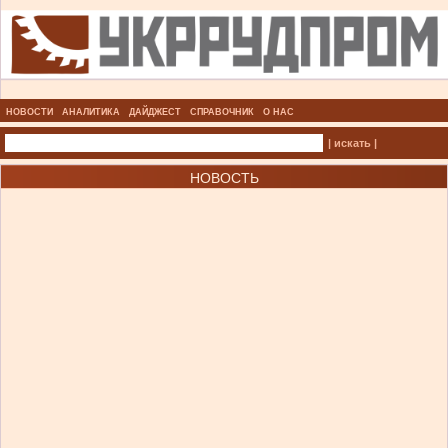
НОВОСТИ
АНАЛИТИКА
ДАЙДЖЕСТ
СПРАВОЧНИК
О НАС
| искать |
НОВОСТЬ