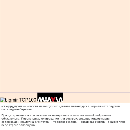
(c) Укррудпром — новости металлургии: цветная металлургия, черная металлургия,
металлургия Украины
При цитировании и использовании материалов ссылка на
www.ukrrudprom.ua
обязательна. Перепечатка, копирование или воспроизведение информации,
содержащей ссылку на агентства "Iнтерфакс-Україна", "Українськi Новини" в каком-либо
виде строго запрещены