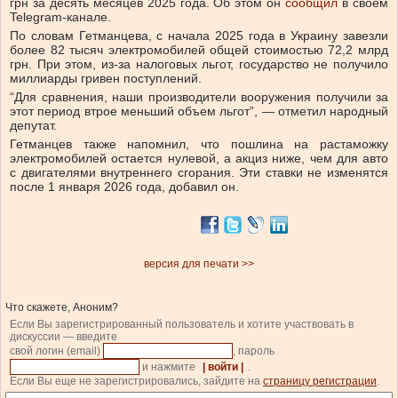
грн за десять месяцев 2025 года.
Об этом он
сообщил
в своем
Telegram-канале.
По словам Гетманцева, с начала 2025 года в Украину завезли
более 82 тысяч электромобилей общей стоимостью 72,2 млрд
грн. При этом, из-за налоговых льгот, государство не получило
миллиарды гривен поступлений.
“Для сравнения, наши производители вооружения получили за
этот период втрое меньший объем льгот”, — отметил народный
депутат.
Гетманцев также напомнил, что пошлина на растаможку
электромобилей остается нулевой, а акциз ниже, чем для авто
с двигателями внутреннего сгорания. Эти ставки не изменятся
после 1 января 2026 года, добавил он.
версия для печати >>
Что скажете, Аноним?
Если Вы зарегистрированный пользователь и хотите участвовать в
дискуссии — введите
свой логин (email)
, пароль
и нажмите
| войти |
.
Если Вы еще не зарегистрировались, зайдите на
страницу регистрации
.