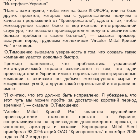
“Интерфакс-Украина”.
“Нам с вами нужно, чтобы или на базе КГОКОРа, или на базе
других проектов, которые мы с удовольствием получим в
качестве предложений от “Криворожстали”, сделать так, чтобы
железорудное сырье было в вертикально интегрированной
структуре, что позволит производителям получить значительно
больше прибыли в своем балансе”, — сказала премьер,
выступая перед трудовым коллективом “Arcеlor Mіttal Кривой
Рог” в четверг.
Ю.Тимошенко выразила уверенность в том, что создать такую
компанию удастся довольно быстро.
Премьер напомнила, что проблематика украинской
металлургической отрасли заключается в том, что одни
производители в Украине имеют вертикально интегрированные
компании с активами по добыче железорудного сырья и
коксующихся углей, а другие такой вертикальной интеграции не
имеют.
“Я считаю, что это должно быть исправлено. Я убеждена, что
этот путь мы можем пройти за достаточно короткий период
времени “, — сказала Ю.Тимошенко.
“Arcelor Mittal Кривой Рог” является крупнейшим
производителем стального проката в Украине,
специализируется на производстве длинномерного проката, в
частности, арматуры и катанки. Корпорация Mittal Steel
приобрела 93,02% акций ОАО “Криворожсталь” в октябре 2005
года за 24,2 млрд грн.