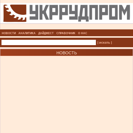
НОВОСТИ
АНАЛИТИКА
ДАЙДЖЕСТ
СПРАВОЧНИК
О НАС
| искать |
НОВОСТЬ