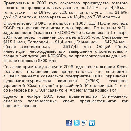
Предприятие в 2009 году сократило производство готового
проката, по предварительным данным, на 17,2% — до 4,49 млн
тонн, стали — на 18,9%, до 5,05 млн тонн, чугуна — на 21,6%,
до 4,42 млн тонн, агломерата — на 18,4%, до 7,88 млн тонн.
Строительство КГОКОРа началось в 1985 году. После распада
СССР его правопреемником стала Украина. По данным ФГИ,
задолженность Украины по КГОКОРу по состоянию на 1 января
2007 года перед Румынией составляла $353 млн, Словакией —
$115,1 млн, Болгарией — $1,4 млн , Германией — $47,34 млн,
общая задолженность — $517,43 млн. Общий объем
инвестиций, необходимых для завершения строительства и
ввода в эксплуатацию КГОКОРа, по предварительным данным,
составляет около $800 млн.
Согласно принятому в августе 2006 года правительством Юрия
Еханурова постановлению предполагалось, что достройкой
КГОКОР займется совместное предприятие ООО “Украинская
рудно-металлургическая компания” (УРМК), созданное
украинской “Смарт-групп” и российский “Металлоинвест”, хотя
об интересе к КГОКОР заявило и “Arcelor Mittal Кривой Рог”.
Однако в ноябре 2009 года правительство Ю.Тимошенко
отменило постановление своих предшественников как
нереализованное.