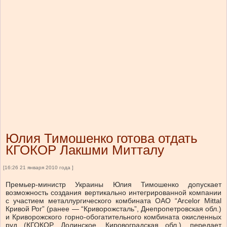
Юлия Тимошенко готова отдать
КГОКОР Лакшми Митталу
[16:26 21 января 2010 года ]
Премьер-министр Украины Юлия Тимошенко допускает
возможность создания вертикально интегрированной компании
с участием металлургического комбината ОАО “Arcelor Mittal
Кривой Рог” (ранее — “Криворожсталь”, Днепропетровская обл.)
и Криворожского горно-обогатительного комбината окисленных
руд (КГОКОР, Долинское, Кировоградская обл.), передает