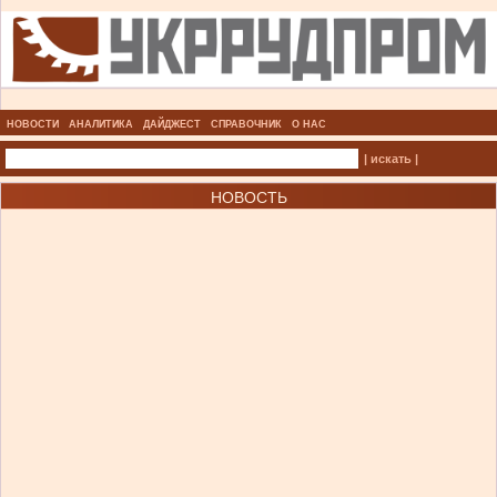
НОВОСТИ
АНАЛИТИКА
ДАЙДЖЕСТ
СПРАВОЧНИК
О НАС
| искать |
НОВОСТЬ