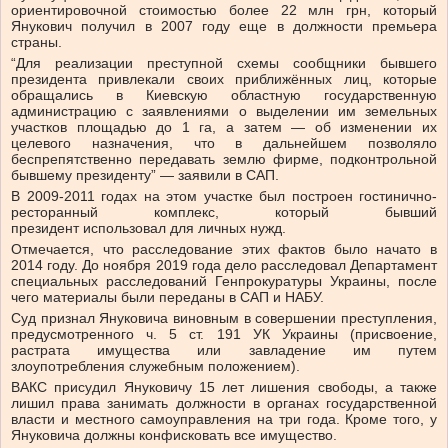
ориентировочной стоимостью более 22 млн грн, который
Янукович получил в 2007 году еще в должности премьера
страны.
“Для реализации преступной схемы сообщники бывшего
президента привлекали своих приближённых лиц, которые
обращались в Киевскую областную государственную
администрацию с заявлениями о выделении им земельных
участков площадью до 1 га, а затем — об изменении их
целевого назначения, что в дальнейшем позволяло
беспрепятственно передавать землю фирме, подконтрольной
бывшему президенту” — заявили в САП.
В 2009-2011 годах на этом участке был построен гостинично-
ресторанный комплекс, который бывший
президент использовал для личных нужд.
Отмечается, что расследование этих фактов было начато в
2014 году. До ноября 2019 года дело расследовал Департамент
специальных расследований Генпрокуратуры Украины, после
чего материалы были переданы в САП и НАБУ.
Суд признал Януковича виновным в совершении преступления,
предусмотренного ч. 5 ст. 191 УК Украины (присвоение,
растрата имущества или завладение им путем
злоупотребления служебным положением).
ВАКС присудил Януковичу 15 лет лишения свободы, а также
лишил права занимать должности в органах государственной
власти и местного самоуправления на три года. Кроме того, у
Януковича должны конфисковать все имущество.