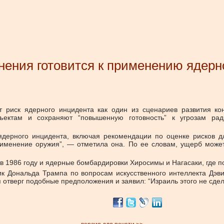
нения готовится к применению ядерн
 риск ядерного инцидента как один из сценариев развития ко
ъектам и сохраняют “повышенную готовность” к угрозам рад
ядерного инцидента, включая рекомендации по оценке рисков д
именение оружия”, — отметила она. По ее словам, ущерб может
1986 году и ядерные бомбардировки Хиросимы и Нагасаки, где поги
 Дональда Трампа по вопросам искусственного интеллекта Дэвид
отверг подобные предположения и заявил: “Израиль этого не сдел