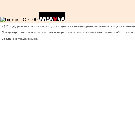
(c) Укррудпром — новости металлургии: цветная металлургия, черная металлургия, мета
При цитировании и использовании материалов ссылка на
www.ukrrudprom.ua
обязательна.
Сделано в miavia estudia.