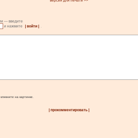
версия для печати >>
ии — введите
и нажмите
| войти |
.
 кликните на картинке.
| прокомментировать |