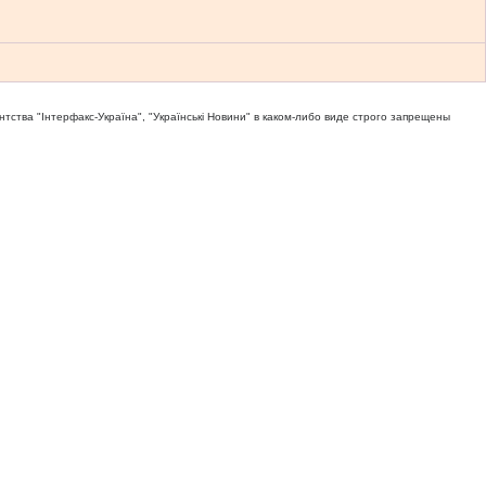
тва "Iнтерфакс-Україна", "Українськi Новини" в каком-либо виде строго запрещены