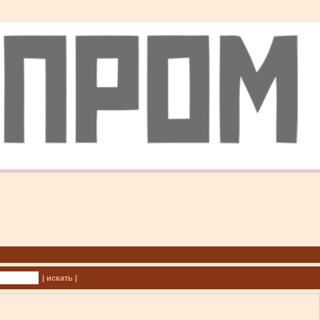
| искать |