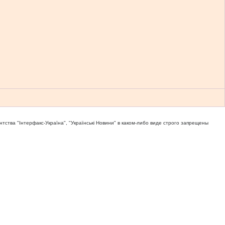
тва "Iнтерфакс-Україна", "Українськi Новини" в каком-либо виде строго запрещены