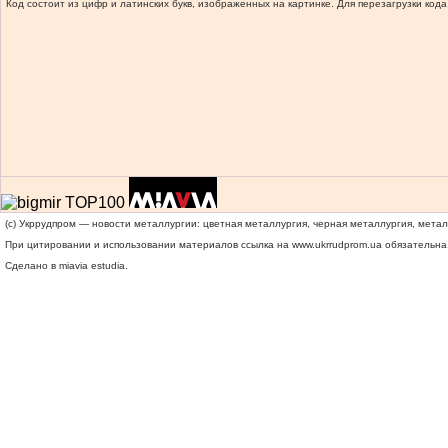
Код состоит из цифр и латинских букв, изображенных на картинке. Для перезагрузки кода
(c) Укррудпром — новости металлургии: цветная металлургия, черная металлургия, мета
При цитировании и использовании материалов ссылка на
www.ukrrudprom.ua
обязательна.
Сделано в miavia estudia.