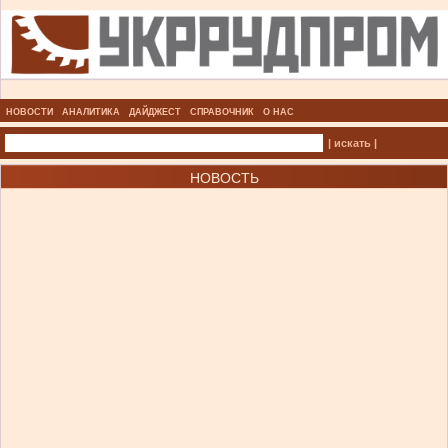
НОВОСТИ
АНАЛИТИКА
ДАЙДЖЕСТ
СПРАВОЧНИК
О НАС
| искать |
НОВОСТЬ