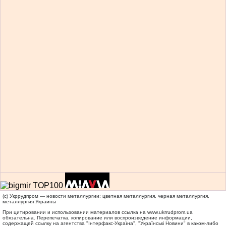
(c) Укррудпром — новости металлургии: цветная металлургия, черная металлургия,
металлургия Украины
При цитировании и использовании материалов ссылка на
www.ukrrudprom.ua
обязательна. Перепечатка, копирование или воспроизведение информации,
содержащей ссылку на агентства "Iнтерфакс-Україна", "Українськi Новини" в каком-либо