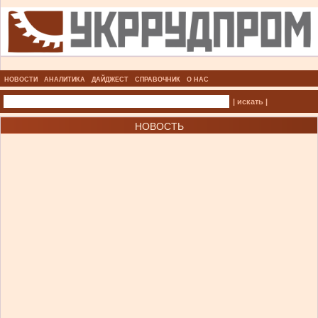
НОВОСТИ
АНАЛИТИКА
ДАЙДЖЕСТ
СПРАВОЧНИК
О НАС
| искать |
НОВОСТЬ