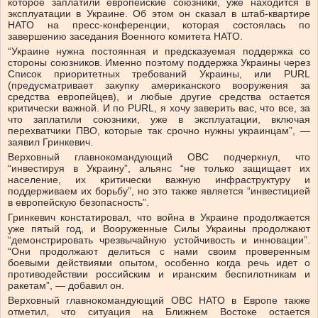
которое заплатили европейские союзники, уже находится в
эксплуатации в Украине. Об этом он сказал в штаб-квартире
НАТО на пресс-конференции, которая состоялась по
завершению заседания Военного комитета НАТО.
“Украине нужна постоянная и предсказуемая поддержка со
стороны союзников. Именно поэтому поддержка Украины через
Список приоритетных требований Украины, или PURL
(предусматривает закупку американского вооружения за
средства европейцев), и любые другие средства остается
критически важной. И по PURL, я хочу заверить вас, что все, за
что заплатили союзники, уже в эксплуатации, включая
перехватчики ПВО, которые так срочно нужны украинцам”, —
заявил Гринкевич.
Верховный главнокомандующий ОВС подчеркнул, что
“инвестируя в Украину”, альянс “не только защищает их
население, их критически важную инфраструктуру и
поддерживаем их борьбу”, но это также является “инвестицией
в европейскую безопасность”.
Гринкевич констатировал, что война в Украине продолжается
уже пятый год, и Вооруженные Силы Украины продолжают
“демонстрировать чрезвычайную устойчивость и инновации”.
“Они продолжают делиться с нами своим проверенным
боевыми действиями опытом, особенно когда речь идет о
противодействии российским и иранским беспилотникам и
ракетам”, — добавил он.
Верховный главнокомандующий ОВС НАТО в Европе также
отметил, что ситуация на Ближнем Востоке остается