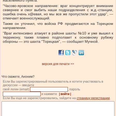
населенного пункта.
“Часово-яровское направление: враг концентрирует внимание
севернее и смог выбить наши подразделения с ж.д.-станции,
ошибка очень х@eвая, но мы все же пропустили этот удар”, —
отмечает военнослужащий.
Также он уточнил, что войска РФ продвигаются на Торецком
направлении.
“Враг интенсивно атакует в районе шахты №10 и уже вышел к
террикону, также плавно подползает к основному рубежу
обороны — это шахта “Торецкая”, — сообщает Мучной.
версия для печати >>
Что скажете, Аноним?
Если Вы зарегистрированный пользователь и хотите участвовать в
дискуссии — введите
свой логин (email)
, пароль
и нажмите
| войти |
.
Если Вы еще не зарегистрировались, зайдите на
страницу регистрации
.