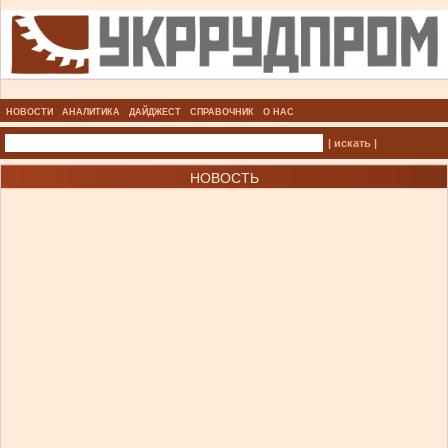
НОВОСТИ
АНАЛИТИКА
ДАЙДЖЕСТ
СПРАВОЧНИК
О НАС
| искать |
НОВОСТЬ