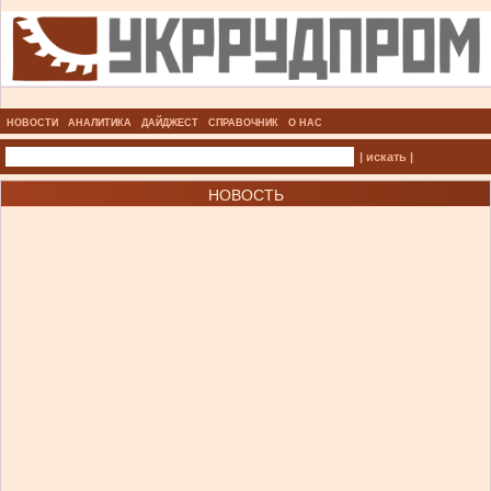
НОВОСТИ
АНАЛИТИКА
ДАЙДЖЕСТ
СПРАВОЧНИК
О НАС
| искать |
НОВОСТЬ