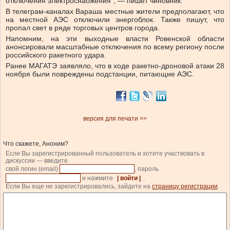
отключения электроснабжения”, — пишет чиновник.
В телеграм-каналах Вараша местные жители предполагают, что
на местной АЭС отключили энергоблок. Также пишут, что
пропал свет в ряде торговых центров города.
Напомним, на эти выходные власти Ровенской области
анонсировали масштабные отключения по всему региону после
российского ракетного удара.
Ранее МАГАТЭ заявляло, что в ходе ракетно-дроновой атаки 28
ноября были повреждены подстанции, питающие АЭС.
версия для печати >>
Что скажете, Аноним?
Если Вы зарегистрированный пользователь и хотите участвовать в
дискуссии — введите
свой логин (email)
, пароль
и нажмите
| войти |
.
Если Вы еще не зарегистрировались, зайдите на
страницу регистрации
.