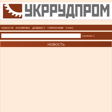
НОВОСТИ
АНАЛИТИКА
ДАЙДЖЕСТ
СПРАВОЧНИК
О НАС
| искать |
НОВОСТЬ