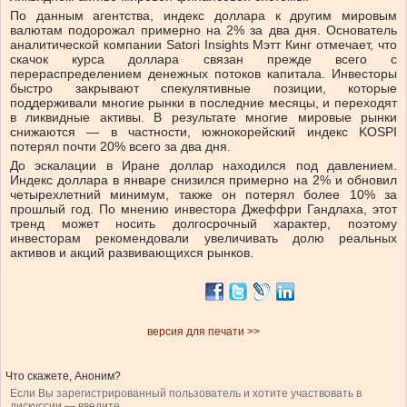
По данным агентства, индекс доллара к другим мировым
валютам подорожал примерно на 2% за два дня. Основатель
аналитической компании Satori Insights Мэтт Кинг отмечает, что
скачок курса доллара связан прежде всего с
перераспределением денежных потоков капитала. Инвесторы
быстро закрывают спекулятивные позиции, которые
поддерживали многие рынки в последние месяцы, и переходят
в ликвидные активы. В результате многие мировые рынки
снижаются — в частности, южнокорейский индекс KOSPI
потерял почти 20% всего за два дня.
До эскалации в Иране доллар находился под давлением.
Индекс доллара в январе снизился примерно на 2% и обновил
четырехлетний минимум, также он потерял более 10% за
прошлый год. По мнению инвестора Джеффри Гандлаха, этот
тренд может носить долгосрочный характер, поэтому
инвесторам рекомендовали увеличивать долю реальных
активов и акций развивающихся рынков.
версия для печати >>
Что скажете, Аноним?
Если Вы зарегистрированный пользователь и хотите участвовать в
дискуссии — введите