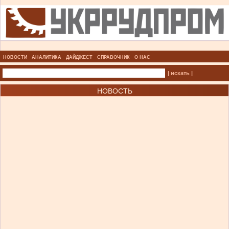
НОВОСТИ
АНАЛИТИКА
ДАЙДЖЕСТ
СПРАВОЧНИК
О НАС
| искать |
НОВОСТЬ