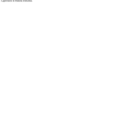
Сделано в miavia estudia.