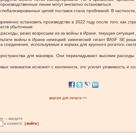
 производственные линии могут внезапно остановиться.
глобализированных цепей поставок стала проблемой. В частности
менно остановить производство в 2022 году после того, как стре
ществ убыточным.
асходы, резко возросшие из-за войны в Иране, текущая ситуация д
езультате войны в Иране немецкий химический гигант BASF SE ре
на соединения, используемые в кормах для крупного рогатого скот
пространства для маневра. Они перекладывают высокие расходы 
овых химикатов исчезнет с континента, это усилит уязвимость и с
версия для печати >>
ии — введите
и нажмите
| войти |
.