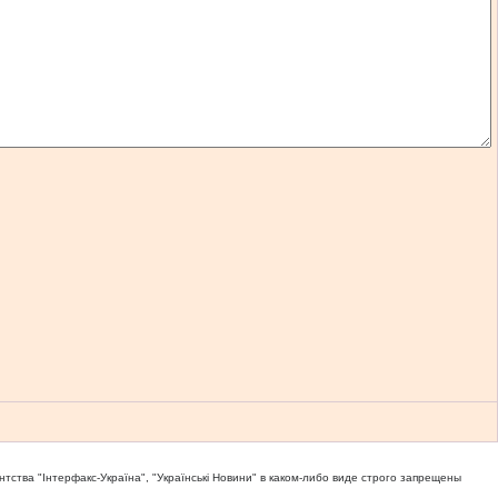
тва "Iнтерфакс-Україна", "Українськi Новини" в каком-либо виде строго запрещены