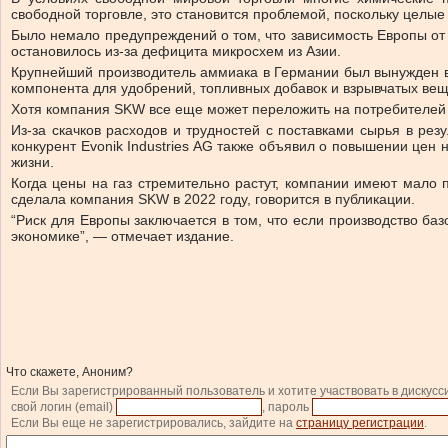
свободной торговле, это становится проблемой, поскольку целые
Было немало предупреждений о том, что зависимость Европы от 
остановилось из-за дефицита микросхем из Азии.
Крупнейший производитель аммиака в Германии был вынужден вре
компонента для удобрений, топливных добавок и взрывчатых ве
Хотя компания SKW все еще может переложить на потребителей р
Из-за скачков расходов и трудностей с поставками сырья в р
конкурент Evonik Industries AG также объявил о повышении цен 
жизни.
Когда цены на газ стремительно растут, компании имеют мало 
сделала компания SKW в 2022 году, говорится в публикации.
“Риск для Европы заключается в том, что если производство баз
экономике”, — отмечает издание.
Что скажете, Аноним?
Если Вы зарегистрированный пользователь и хотите участвовать в дискусс
свой логин (email)
, пароль
Если Вы еще не зарегистрировались, зайдите на
страницу регистрации
.