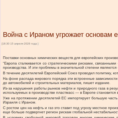
Война с Ираном угрожает основам е
[18:30 15 апреля 2026 года ]
Поставки основных химических веществ для европейских производ
“Европа сталкивается со стратегическими рисками, связанными
производства. И эти проблемы в значительной степени являются 
В течение десятилетий Европейский Союз проводил политику, кот
На фоне распада мирового порядка эти встроенные зависимости 
до автомобилей и строительных материалов, пишет издание.
Из-за нарушения работы рынков нефти и природного газа в резу
используемых в производстве пластмасс — в Европе становится
Уже на протяжении десятилетий ЕС импортирует большую часть 
Израиля с Ираном.
С ростом цен на нефть и газ это ставит под угрозу местное про
еще больше подвергнет регион рискам глобальной нестабильнос
В условиях свободной мировой торговли многие химические п