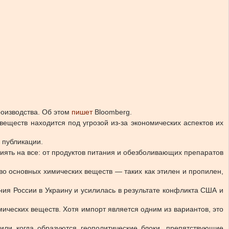
оизводства.
Об этом
пишет
Bloomberg.
еществ находится под угрозой из-за экономических аспектов их
 публикации.
иять на все: от продуктов питания и обезболивающих препаратов
во основных химических веществ — таких как этилен и пропилен,
ия России в Украину и усилилась в результате конфликта США и
мических веществ. Хотя импорт является одним из вариантов, это
или когда образуются геополитические блоки, препятствующие