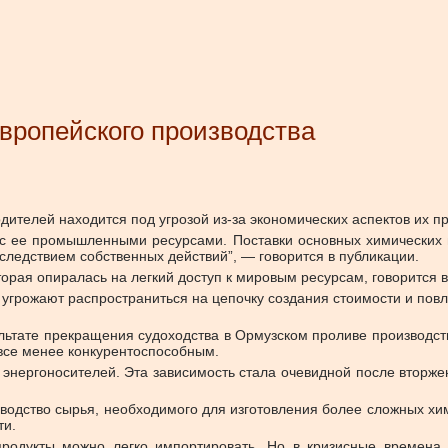
вропейского производства
ителей находится под угрозой из-за экономических аспектов их пр
 с ее промышленными ресурсами. Поставки основных химических в
следствием собственных действий”, — говорится в публикации.
орая опиралась на легкий доступ к мировым ресурсам, говорится в
угрожают распространиться на цепочку создания стоимости и повл
льтате прекращения судоходства в Ормузском проливе производст
 все менее конкурентоспособным.
энергоносителей. Эта зависимость стала очевидной после вторжен
изводство сырья, необходимого для изготовления более сложных хи
ти.
родукты можно легко импортировать. Но в кризисные времена 