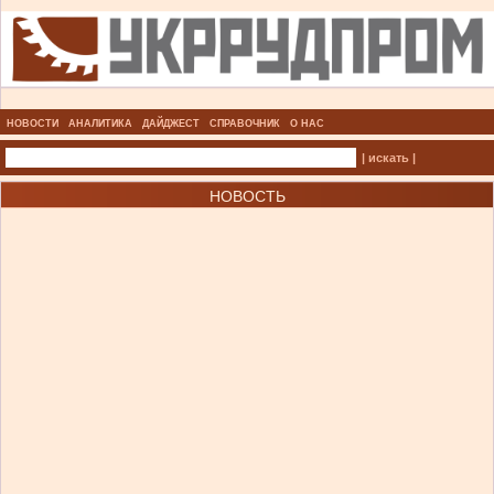
НОВОСТИ
АНАЛИТИКА
ДАЙДЖЕСТ
СПРАВОЧНИК
О НАС
| искать |
НОВОСТЬ