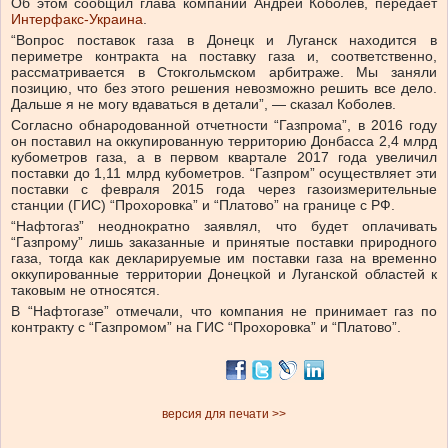
Об этом сообщил глава компании Андрей Коболев, передает
Интерфакс-Украина
.
“Вопрос поставок газа в Донецк и Луганск находится в
периметре контракта на поставку газа и, соответственно,
рассматривается в Стокгольмском арбитраже. Мы заняли
позицию, что без этого решения невозможно решить все дело.
Дальше я не могу вдаваться в детали”, — сказал Коболев.
Согласно обнародованной отчетности “Газпрома”, в 2016 году
он поставил на оккупированную территорию Донбасса 2,4 млрд
кубометров газа, а в первом квартале 2017 года увеличил
поставки до 1,11 млрд кубометров. “Газпром” осуществляет эти
поставки с февраля 2015 года через газоизмерительные
станции (ГИС) “Прохоровка” и “Платово” на границе с РФ.
“Нафтогаз” неоднократно заявлял, что будет оплачивать
“Газпрому” лишь заказанные и принятые поставки природного
газа, тогда как декларируемые им поставки газа на временно
оккупированные территории Донецкой и Луганской областей к
таковым не относятся.
В “Нафтогазе” отмечали, что компания не принимает газ по
контракту с “Газпромом” на ГИС “Прохоровка” и “Платово”.
версия для печати >>