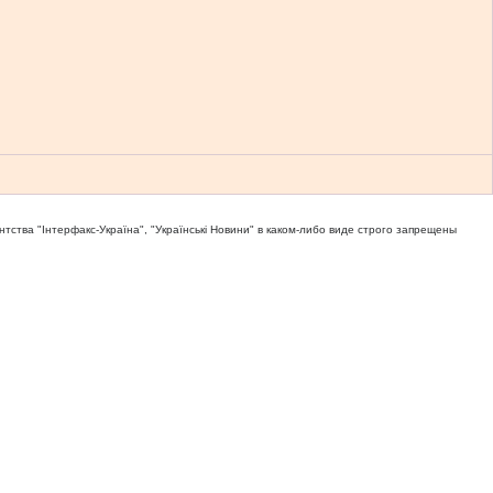
тва "Iнтерфакс-Україна", "Українськi Новини" в каком-либо виде строго запрещены