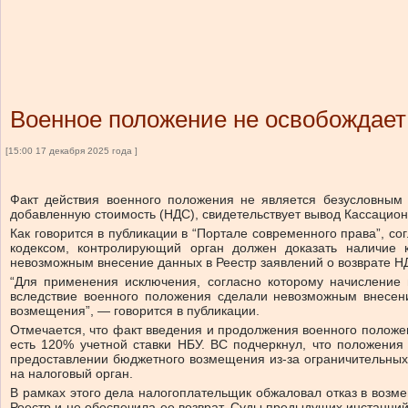
Военное положение не освобождает
[15:00 17 декабря 2025 года ]
Факт действия военного положения не является безусловным
добавленную стоимость (НДС), свидетельствует вывод Кассацион
Как говорится в публикации в “Портале современного права”, 
кодексом, контролирующий орган должен доказать наличие к
невозможным внесение данных в Реестр заявлений о возврате Н
“Для применения исключения, согласно которому начисление 
вследствие военного положения сделали невозможным внесен
возмещения”, — говорится в публикации.
Отмечается, что факт введения и продолжения военного положен
есть 120% учетной ставки НБУ. ВС подчеркнул, что положения 
предоставлении бюджетного возмещения из-за ограничительных
на налоговый орган.
В рамках этого дела налогоплательщик обжаловал отказ в возме
Реестр и не обеспечила ее возврат. Суды предыдущих инстанций