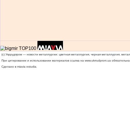
(c) Укррудпром — новости металлургии: цветная металлургия, черная металлургия, мета
При цитировании и использовании материалов ссылка на
www.ukrrudprom.ua
обязательна.
Сделано в miavia estudia.