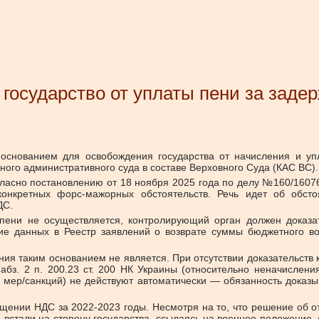
 государство от уплаты пени за зад
 основанием для освобождения государства от начисления и у
ного административного суда в составе Верховного Суда (КАС ВС).
согласно постановлению от 18 ноября 2025 года по делу №160/160
онкретных форс-мажорных обстоятельств. Речь идет об обсто
ДС.
пени не осуществляется, контролирующий орган должен доказа
ие данных в Реестр заявлений о возврате суммы бюджетного в
ия таким основанием не является. При отсутствии доказательств
абз. 2 п. 200.23 ст. 200 НК Украины (относительно неначислени
 мер/санкций) не действуют автоматически — обязанность доказ
щении НДС за 2022-2023 годы. Несмотря на то, что решение об от
 встали на сторону государства, ссылаясь на военное положение