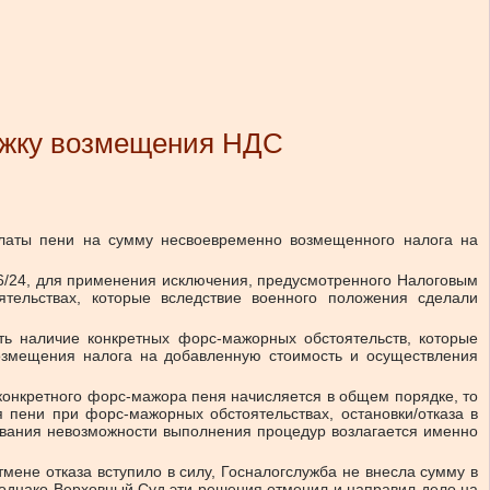
ержку возмещения НДС
платы пени на сумму несвоевременно возмещенного налога на
76/24, для применения исключения, предусмотренного Налоговым
ятельствах, которые вследствие военного положения сделали
ть наличие конкретных форс-мажорных обстоятельств, которые
озмещения налога на добавленную стоимость и осуществления
 конкретного форс-мажора пеня начисляется в общем порядке, то
я пени при форс-мажорных обстоятельствах, остановки/отказа в
ывания невозможности выполнения процедур возлагается именно
мене отказа вступило в силу, Госналогслужба не внесла сумму в
, однако Верховный Суд эти решения отменил и направил дело на