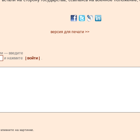
версия для печати >>
ии — введите
и нажмите
| войти |
.
 кликните на картинке.