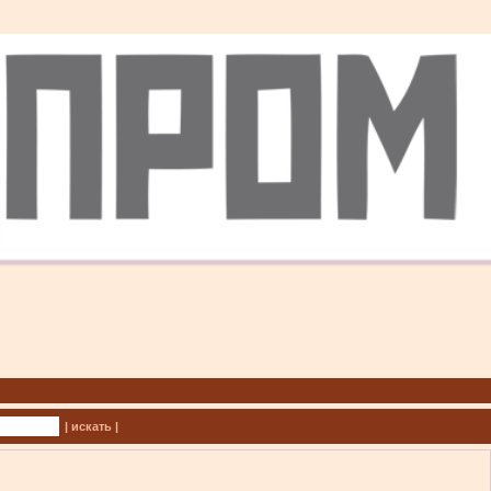
| искать |